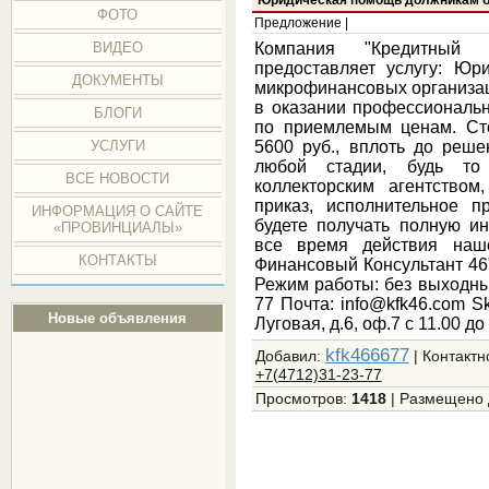
ФОТО
Предложение |
Компания "Кредитный 
ВИДЕО
предоставляет услугу: Юр
ДОКУМЕНТЫ
микрофинансовых организац
в оказании профессиональн
БЛОГИ
по приемлемым ценам. Ст
5600 руб., вплоть до реш
УСЛУГИ
любой стадии, будь то 
ВСЕ НОВОСТИ
коллекторским агентством
приказ, исполнительное п
ИНФОРМАЦИЯ О САЙТЕ
будете получать полную и
«ПРОВИНЦИАЛЫ»
все время действия наш
КОНТАКТЫ
Финансовый Консультант 46
Режим работы: без выходных
77 Почта: info@kfk46.com S
Новые объявления
Луговая, д.6, оф.7 с 11.00 до
kfk466677
Добавил
:
|
Контактн
+7(4712)31-23-77
Просмотров
:
1418
|
Размещено 