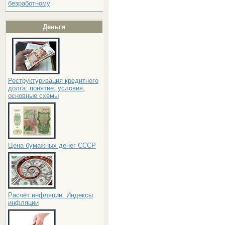
безработному
Деньги
Реструктуризация кредитного
долга: понятие, условия,
основные схемы
Цена бумажных денег СССР
Расчёт инфляции. Индексы
инфляции