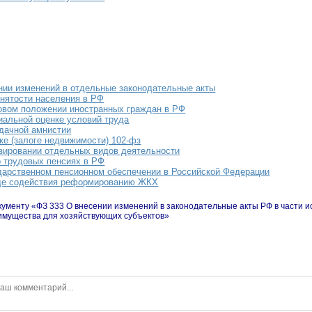
нии изменений в отдельные законодательные акты
анятости населения в РФ
овом положении иностранных граждан в РФ
иальной оценке условий труда
 дачной амнистии
ке (залоге недвижимости) 102-фз
зировании отдельных видов деятельности
о трудовых пенсиях в РФ
дарственном пенсионном обеспечении в Российской Федерации
де содействия реформированию ЖКХ
кументу «ФЗ 333 О внесении изменений в законодательные акты РФ в части 
мущества для хозяйствующих субъектов»