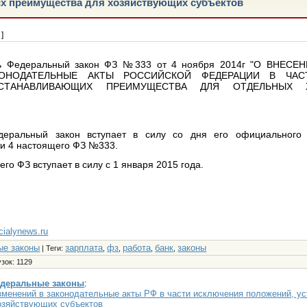
х преимущества для хозяйствующих субъектов
]
ть Федеральный закон ФЗ №333 от 4 ноября 2014г "О ВНЕС
КОНОДАТЕЛЬНЫЕ АКТЫ РОССИЙСКОЙ ФЕДЕРАЦИИ В ЧАС
СТАНАВЛИВАЮЩИХ ПРЕИМУЩЕСТВА ДЛЯ ОТДЕЛЬНЫХ 
еральный закон вступает в силу со дня его официального 
и 4 настоящего ФЗ №333.
его ФЗ вступает в силу с 1 января 2015 года.
ncialynews.ru
ые законы
зарплата
фз
работа
банк
законы
|
Теги
:
,
,
,
,
узок
: 1129
деральные законы
:
зменений в законодательные акты РФ в части исключения положений, 
озяйствующих субъектов