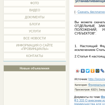
устанавливающи
ФОТО
ВИДЕО
Скачать бесплатно
[ ·
ДОКУМЕНТЫ
Вы можете скача
БЛОГИ
ОТДЕЛЬНЫЕ ЗА
ПОЛОЖЕНИЙ, У
УСЛУГИ
СУБЪЕКТОВ".
ВСЕ НОВОСТИ
ИНФОРМАЦИЯ О САЙТЕ
1. Настоящий Фед
«ПРОВИНЦИАЛЫ»
исключением Стать
КОНТАКТЫ
2.Статья 4 настоящ
Новые объявления
http://provi
Источник:
Федеральн
Категория
:
Просмотров
: 6323 |
Загр
Фе
Документы по теме
ФЗ 333 О внесении и
преимущества для х