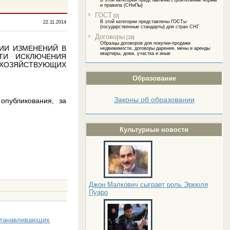
В этой категории представлены строительные нормы
и правила (СНиПы)
ГОСТ
[0]
В этой категории представлены ГОСТы
22.11.2014
(государственные стандарты) для стран СНГ
Договоры
[19]
Образцы договоров для покупки-продажи
ЕНИИ ИЗМЕНЕНИЙ В
недвижимости, договоры дарения, мены и аренды
квартиры, дома, участка и иные
ТИ ИСКЛЮЧЕНИЯ
ХОЗЯЙСТВУЮЩИХ
Образование
Законы об образовании
опубликования, за
Культурные новости
Джон Малкович сыграет роль Эркюля
Пуаро
устанавливающих