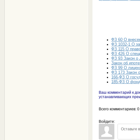
ФЗ 60 О внесе
ФЗ 1032-1 О з
ФЗ 115 О прав
ФЗ 426 О спец
ФЗ 93 Закон о
Закон об ипоте
ФЗ 99 О лицен
ФЗ 173 Закон 
166-ФЗ О госу
185-ФЗ О фон
Ваш комментарий к до
устанавливающих преи
Всего комментариев
: 0
Войдите: