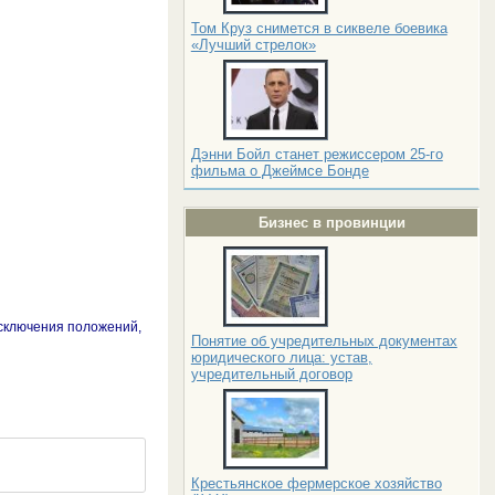
Том Круз снимется в сиквеле боевика
«Лучший стрелок»
Дэнни Бойл станет режиссером 25-го
фильма о Джеймсе Бонде
Бизнес в провинции
исключения положений,
Понятие об учредительных документах
юридического лица: устав,
учредительный договор
Крестьянское фермерское хозяйство