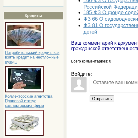
166-ФЗ О государстве
Российской Федераци
185-ФЗ О фонде сод
Кредиты
ФЗ 66 О садоводчески
ФЗ 81 О государстве
детей
Ваш комментарий к документ
гражданской ответственност
Потребительский кредит: как
взять кредит на неотложные
Всего комментариев
: 0
нужды
Войдите:
Коллекторские агентства.
Отправить
Правовой статус
коллекторских фирм