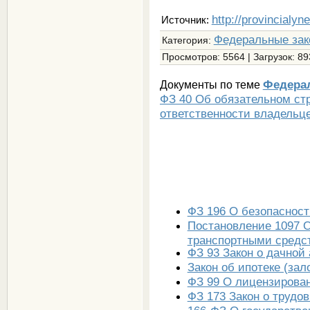
http://provincialyn
Источник:
Федеральные зак
Категория
:
Просмотров
: 5564 |
Загрузок
: 89
Федера
Документы по теме
ФЗ 40 Об обязательном ст
ответственности владельц
ФЗ 196 О безопасност
Постановление 1097 О
транспортными средс
ФЗ 93 Закон о дачной
Закон об ипотеке (за
ФЗ 99 О лицензирова
ФЗ 173 Закон о трудо