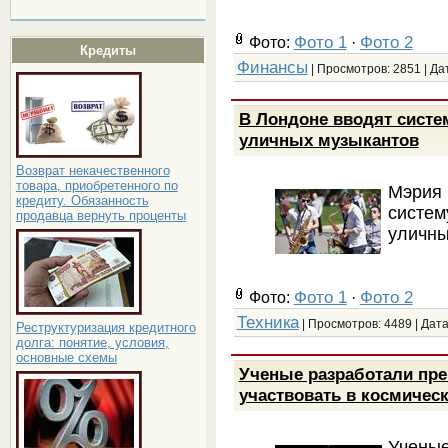
Фото 1
Фото 2
Фото:
·
Кредиты
Финансы
| Просмотров: 2851 | Да
В Лондоне вводят систе
уличных музыкантов
Возврат некачественного
товара, приобретенного по
Мэрия
кредиту. Обязанность
систе
продавца вернуть проценты
уличны
Фото 1
Фото 2
Фото:
·
Техника
| Просмотров: 4489 | Дат
Реструктуризация кредитного
долга: понятие, условия,
основные схемы
Ученые разработали пре
участвовать в космичес
Ученые