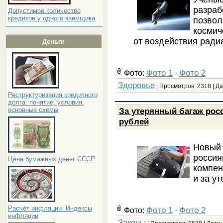
разра
Допустимое количество
кредитов у одного заемщика
позв
космич
от воздействия ради
Деньги
Фото 1
Фото 2
Фото:
·
Здоровье
| Просмотров: 2318 | Д
Реструктуризация кредитного
долга: понятие, условия,
За утерянный багаж росс
основные схемы
рублей
Новый
росси
Цена бумажных денег СССР
компен
и за у
Расчёт инфляции. Индексы
Фото 1
Фото 2
Фото:
·
инфляции
Законы