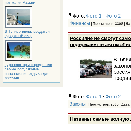
потока из России
Фото 1
Фото 2
Фото:
·
Финансы
| Просмотров: 3308 | Да
В Тунисе вновь вводится
курортный сбор
Россияне не смогут сам
подержанные автомоби
В бли
Туроператоры определили
законо
самые популярные
росси
направления отдыха для
продав
россиян
Фото 1
Фото 2
Фото:
·
Законы
| Просмотров: 2685 | Дата
Названы самые волнующ