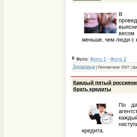
В ре
прове
выясн
весом
меньше, чем люди с
Фото 1
Фото 2
Фото:
·
Здоровье
| Просмотров: 3507 | Д
Каждый пятый россиянин
брать кредиты
По да
агентс
каждый
насту
кредита.