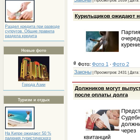
| Просмотров: 2639 | Дата
Курильщиков ожидают н
Раздел кредита при разводе
супругов. Общие правила
Парти
раздела кредита
очере
курени
Новые фото
Фото 1
Фото 2
Фото:
·
Законы
| Просмотров: 2431 | Дата
Города Азии
Должников могут выпуст
после оплаты долга
Туризм и отдых
Предс
Судебн
должни
через
На Кипре ожидают 50 %
квитанций
падения туристического