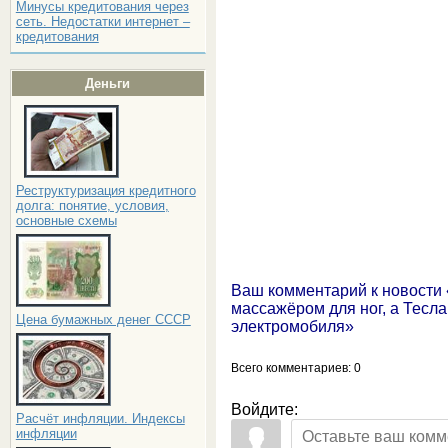
Минусы кредитования через
сеть. Недостатки интернет –
кредитования
Деньги
Реструктуризация кредитного
долга: понятие, условия,
основные схемы
Ваш комментарий к новости 
массажёром для ног, а Тесл
Цена бумажных денег СССР
электромобиля»
Всего комментариев
: 0
Войдите:
Расчёт инфляции. Индексы
инфляции