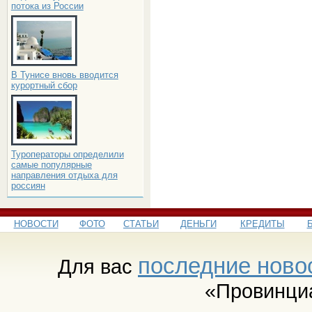
потока из России
В Тунисе вновь вводится
курортный сбор
Туроператоры определили
самые популярные
направления отдыха для
россиян
НОВОСТИ
ФОТО
СТАТЬИ
ДЕНЬГИ
КРЕДИТЫ
последние ново
Для вас
«Провинци