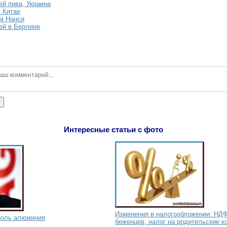
ей пива, Украина
в Китае
м Нанси
ей в Берлине
ь
Интересные статьи с фото
Изменения в налогообложении: НД
ороль алюминия
беженцев; налог на родительские 