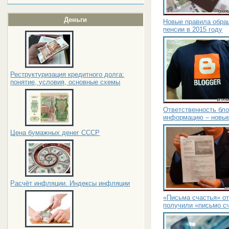
Деньги
Новые правила обра
пенсии в 2015 году
Реструктуризация кредитного долга:
понятие, условия, основные схемы
Ответственность бл
информацию – новые
Цена бумажных денег СССР
Расчёт инфляции. Индексы инфляции
«Письма счастья» от
получили «письмо с