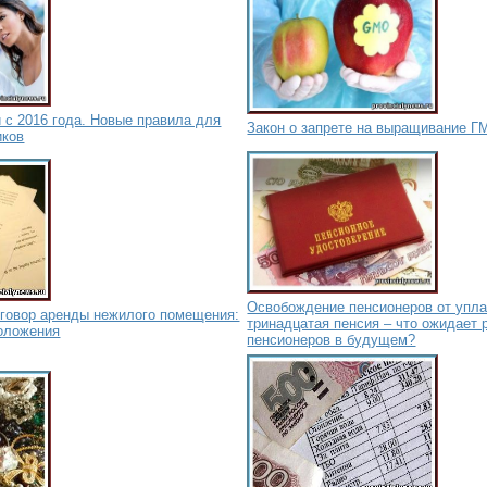
 с 2016 года. Новые правила для
Закон о запрете на выращивание Г
иков
Освобождение пенсионеров от упл
говор аренды нежилого помещения:
тринадцатая пенсия – что ожидает 
положения
пенсионеров в будущем?