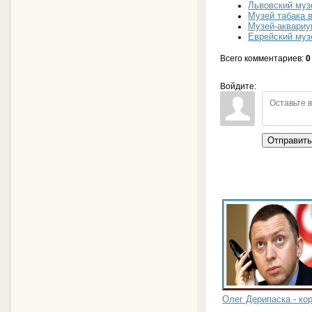
Львовский муз
Музей табака 
Музей-аквариу
Еврейский муз
Всего комментариев
:
0
Войдите:
Отправит
Олег Дерипаска - к