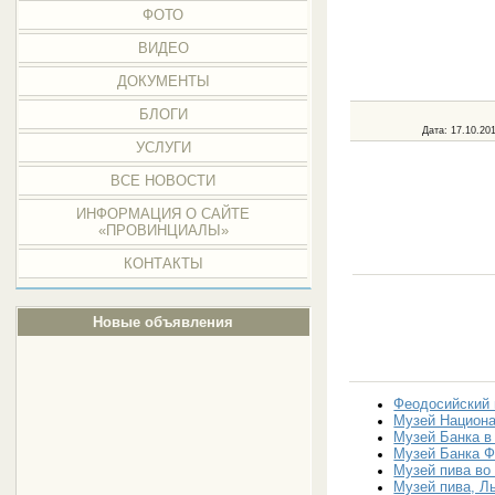
ФОТО
ВИДЕО
ДОКУМЕНТЫ
БЛОГИ
Дата
: 17.10.20
УСЛУГИ
ВСЕ НОВОСТИ
ИНФОРМАЦИЯ О САЙТЕ
«ПРОВИНЦИАЛЫ»
КОНТАКТЫ
Новые объявления
Феодосийский 
Музей Национа
Музей Банка в
Музей Банка Ф
Музей пива во
Музей пива, Л