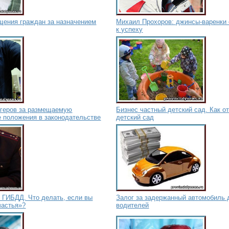
щения граждан за назначением
Михаил Прохоров: джинсы-варенки
к успеху
огеров за размещаемую
Бизнес частный детский сад. Как о
 положения в законодательстве
детский сад
 ГИБДД. Что делать, если вы
Залог за задержанный автомобиль 
частья»?
водителей