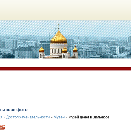
ильнюсе фото
ея
Достопримечательности
Музеи
»
»
» Музей денег в Вильнюсе