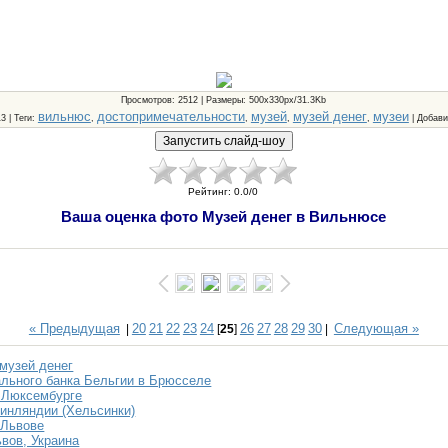
Просмотров
: 2512 |
Размеры
: 500x330px/31.3Kb
вильнюс
достопримечательности
музей
музей денег
музеи
13 |
Теги
:
,
,
,
,
|
Добави
Рейтинг
:
0.0
/
0
Ваша оценка фото Музей денег в Вильнюсе
« Предыдущая
20
21
22
23
24
26
27
28
29
30
Следующая »
|
[
25
]
|
музей денег
льного банка Бельгии в Брюсселе
 Люксембурге
инляндии (Хельсинки)
 Львове
ьвов, Украина