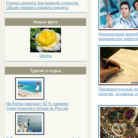
Раздел кредита при разводе супругов.
Общие правила раздела кредита
Новые фото
Аккредитация врачей
медицинских работн
Цветы
Туризм и отдых
Предварительный до
понятие, основные 
На Кипре ожидают 50 % падения
туристического потока из России