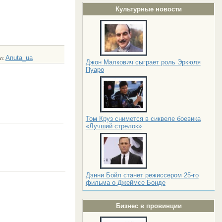
Культурные новости
Anuta_ua
л
:
Джон Малкович сыграет роль Эркюля
Пуаро
Том Круз снимется в сиквеле боевика
«Лучший стрелок»
Дэнни Бойл станет режиссером 25-го
фильма о Джеймсе Бонде
Бизнес в провинции