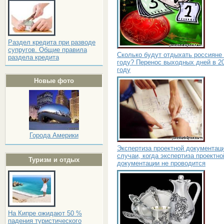
Раздел кредита при разводе
супругов. Общие правила
Сколько будут отдыхать россияне 
раздела кредита
году? Перенос выходных дней в 2
году
Новые фото
Города Америки
Экспертиза проектной документаци
случаи, когда экспертиза проектно
Туризм и отдых
документации не проводится
На Кипре ожидают 50 %
падения туристического