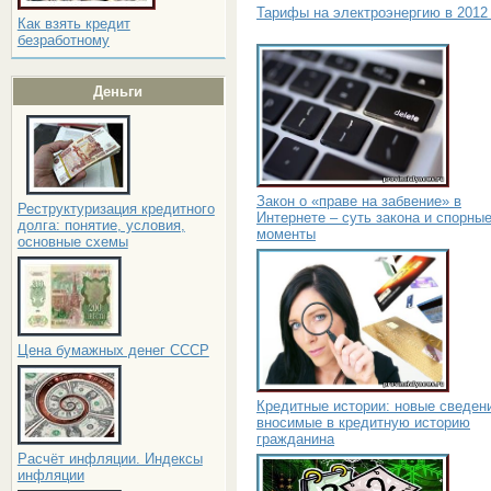
Тарифы на электроэнергию в 2012
Как взять кредит
безработному
Деньги
Закон о «праве на забвение» в
Реструктуризация кредитного
Интернете – суть закона и спорны
долга: понятие, условия,
моменты
основные схемы
Цена бумажных денег СССР
Кредитные истории: новые сведен
вносимые в кредитную историю
гражданина
Расчёт инфляции. Индексы
инфляции