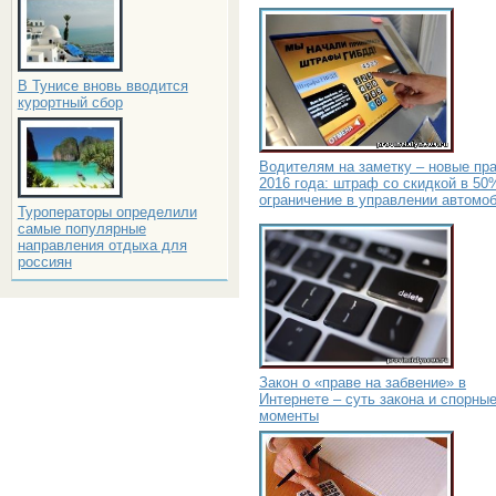
В Тунисе вновь вводится
курортный сбор
Водителям на заметку – новые пр
2016 года: штраф со скидкой в 50
ограничение в управлении автомо
Туроператоры определили
самые популярные
направления отдыха для
россиян
Закон о «праве на забвение» в
Интернете – суть закона и спорны
моменты