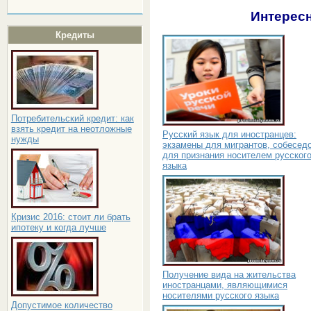
Интересн
Кредиты
Потребительский кредит: как
взять кредит на неотложные
Русский язык для иностранцев:
нужды
экзамены для мигрантов, собесед
для признания носителем русског
языка
Кризис 2016: стоит ли брать
ипотеку и когда лучше
Получение вида на жительства
иностранцами, являющимися
носителями русского языка
Допустимое количество