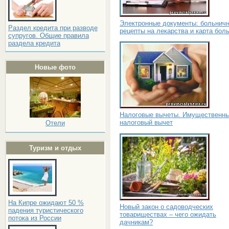
Электронные документы: больнич
Раздел кредита при разводе
рецепты на лекарства и карта бол
супругов. Общие правила
раздела кредита
Новые фото
Налоговые вычеты. Имущественн
налоговый вычет
Отели
Туризм и отдых
На Кипре ожидают 50 %
Новый закон о садоводческих
падения туристического
товариществах – чего ожидать
потока из России
дачникам?