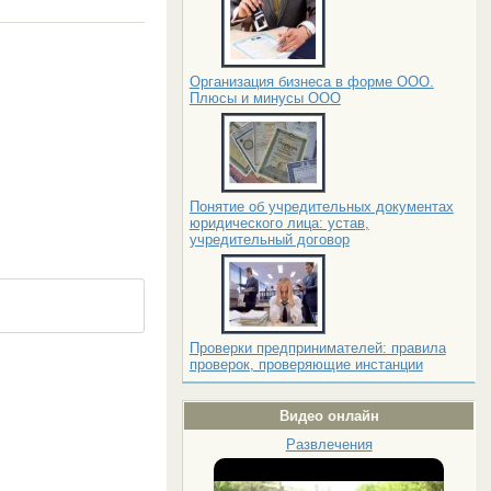
Организация бизнеса в форме ООО.
Плюсы и минусы ООО
Понятие об учредительных документах
юридического лица: устав,
учредительный договор
Проверки предпринимателей: правила
проверок, проверяющие инстанции
Видео онлайн
Развлечения