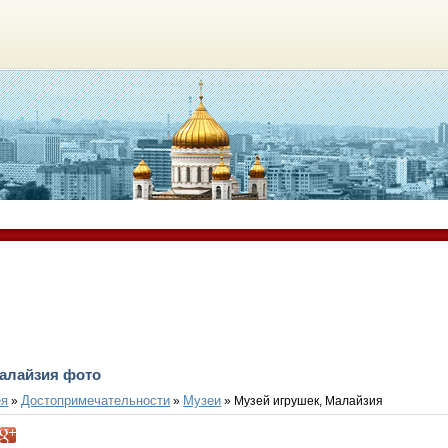
Малайзия фото
ея
Достопримечательности
Музеи
»
»
» Музей игрушек, Малайзия