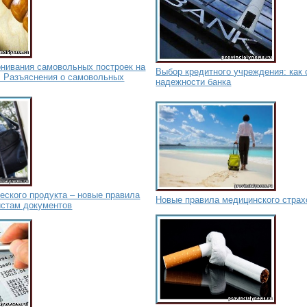
онивания самовольных построек на
Выбор кредитного учреждения: как
. Разъяснения о самовольных
надежности банка
еского продукта – новые правила
Новые правила медицинского страх
истам документов