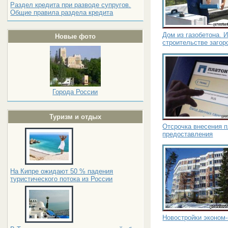
Раздел кредита при разводе супругов.
Общие правила раздела кредита
Дом из газобетона. 
Новые фото
строительстве заго
Города России
Туризм и отдых
Отсрочка внесения п
предоставления
На Кипре ожидают 50 % падения
туристического потока из России
Новостройки эконом