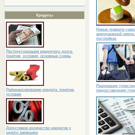
Кредиты
Новые правила узак
арендованной земле
постройках
Реструктуризация кредитного долга:
понятие, условия, основные схемы
Реализация туристич
Рефинансирование кредита: понятие,
предоставления тур
условия
Допустимое количество кредитов у
одного заемщика