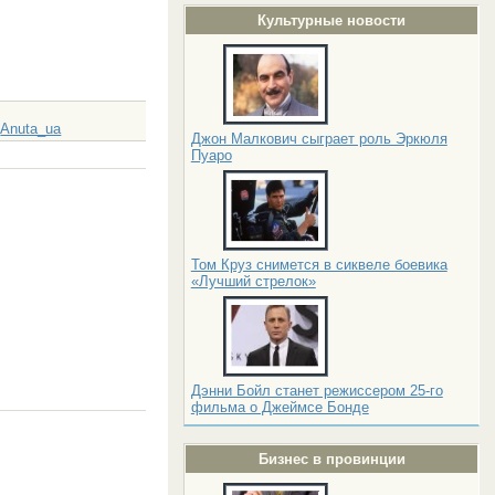
Культурные новости
Anuta_ua
:
Джон Малкович сыграет роль Эркюля
Пуаро
Том Круз снимется в сиквеле боевика
«Лучший стрелок»
Дэнни Бойл станет режиссером 25-го
фильма о Джеймсе Бонде
Бизнес в провинции