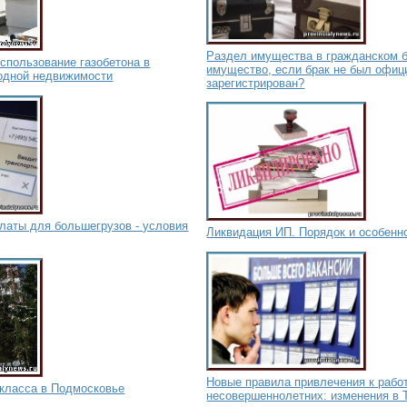
Раздел имущества в гражданском б
Использование газобетона в
имущество, если брак не был офиц
родной недвижимости
зарегистрирован?
латы для большегрузов - условия
Ликвидация ИП. Порядок и особенн
Новые правила привлечения к рабо
-класса в Подмосковье
несовершеннолетних: изменения в