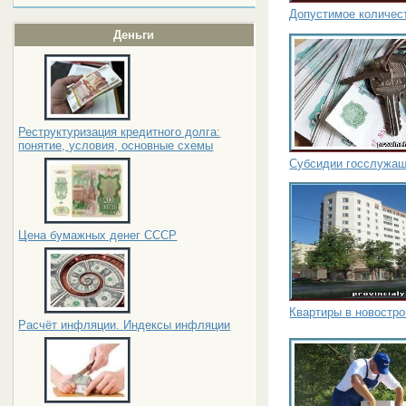
Допустимое количес
Деньги
Реструктуризация кредитного долга:
понятие, условия, основные схемы
Субсидии госслужащ
Цена бумажных денег СССР
Квартиры в новостр
Расчёт инфляции. Индексы инфляции