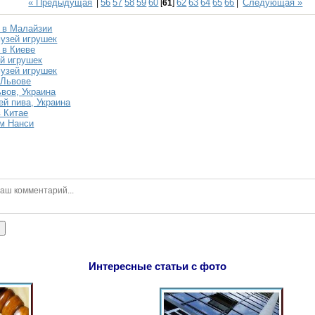
« Предыдущая
56
57
58
59
60
62
63
64
65
66
Следующая »
|
[
61
]
|
 в Малайзии
узей игрушек
 в Киеве
й игрушек
узей игрушек
 Львове
ьвов, Украина
ей пива, Украина
в Китае
м Нанси
ь
Интересные статьи с фото