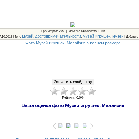
Просмотров
: 2050 |
Размеры
: 640x858px/71.1Kb
музей
достопримечательности
музей игрушек
музеи
17.10.2013 |
Теги
:
,
,
,
|
Добавил
Фото Музей игрушек, Малайзия в полном размере
Рейтинг
:
0.0
/
0
Ваша оценка фото Музей игрушек, Малайзия