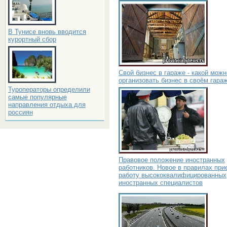
В Тунисе вновь вводится
курортный сбор
Свой бизнес в гараже - какой можн
организовать бизнес в своём гара
Туроператоры определили
самые популярные
направления отдыха для
россиян
Правовое положение иностранных
работников. Новое в правилах при
работу высококвалифицированных
иностранных специалистов