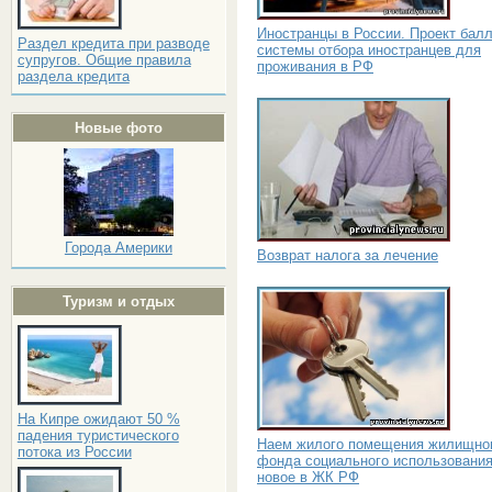
Иностранцы в России. Проект бал
Раздел кредита при разводе
системы отбора иностранцев для
супругов. Общие правила
проживания в РФ
раздела кредита
Новые фото
Города Америки
Возврат налога за лечение
Туризм и отдых
На Кипре ожидают 50 %
падения туристического
Наем жилого помещения жилищно
потока из России
фонда социального использования
новое в ЖК РФ