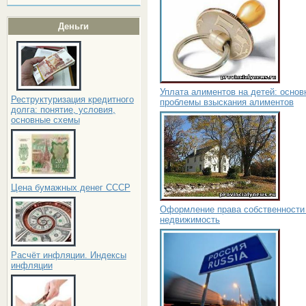
Деньги
Уплата алиментов на детей: основ
Реструктуризация кредитного
проблемы взыскания алиментов
долга: понятие, условия,
основные схемы
Цена бумажных денег СССР
Оформление права собственности
недвижимость
Расчёт инфляции. Индексы
инфляции