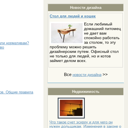
Новости дизайна
Стол для людей и кошек
Если любимый
домашний питомец
не дает вам
спокойно работать
за столом, то эту
 или нормативам?
проблему можно решить
тво
дизайнерским путем. Офисный стол
не только для людей, но и котов
займет делом всех.
Все
>>
новости дизайна
Недвижимость
гов. Общие правила
Что такое счет эскроу и для чего он
нужен дольщикам. Изменения в законе о