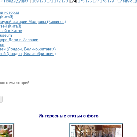
« Предыдущая
169
170
171
172
173
175
176
177
178
179
Следующа
|
[
174
]
|
ой истории
(Китай)
музей истории Молдовы (Кишинев)
зей (Китай)
зей в Китае
 Museum
ора Дали в Испании
иев
зей (Лондон, Великобритания)
зей (Лондон, Великобритания)
ь
Интересные статьи с фото