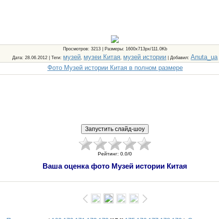
Просмотров
: 3213 |
Размеры
: 1600x713px/111.0Kb
музей
музеи Китая
музей истории
Anuta_ua
Дата
: 28.06.2012 |
Теги
:
,
,
|
Добавил
:
Фото Музей истории Китая в полном размере
Рейтинг
:
0.0
/
0
Ваша оценка фото Музей истории Китая