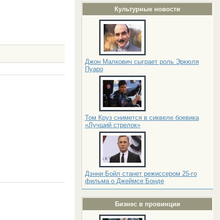
Культурные новости
Джон Малкович сыграет роль Эркюля
Пуаро
Том Круз снимется в сиквеле боевика
«Лучший стрелок»
Дэнни Бойл станет режиссером 25-го
фильма о Джеймсе Бонде
Бизнес в провинции