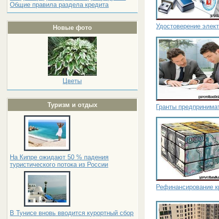
Общие правила раздела кредита
Удостоверение элек
Новые фото
Цветы
Туризм и отдых
Гранты предпринима
На Кипре ожидают 50 % падения
туристического потока из России
Рефинансирование кр
В Тунисе вновь вводится курортный сбор