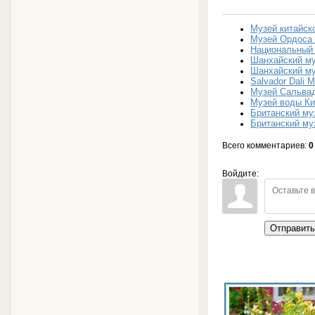
Музей китайск
Музей Ордоса 
Национальный 
Шанхайский му
Шанхайский му
Salvador Dali
Музей Сальвад
Музей воды К
Британский му
Британский му
Всего комментариев
:
0
Войдите:
Отправит