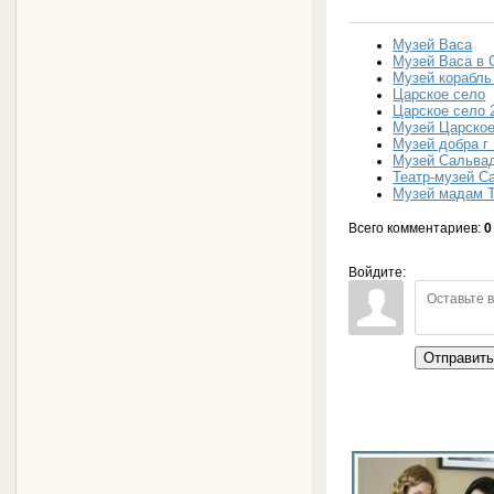
Музей Васа
Музей Васа в 
Музей корабль
Царское село
Царское село 
Музей Царское
Музей добра г
Музей Сальва
Театр-музей С
Музей мадам 
Всего комментариев
:
0
Войдите:
Отправит