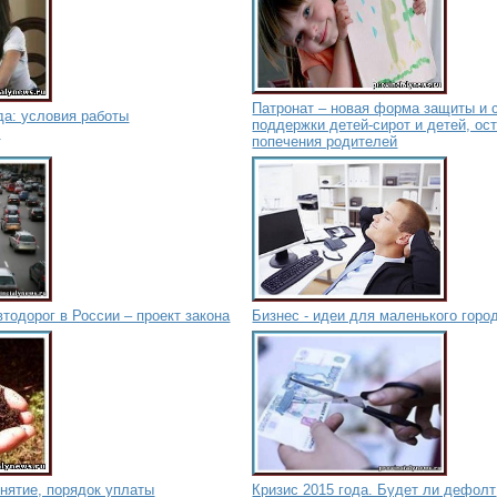
Патронат – новая форма защиты и 
да: условия работы
поддержки детей-сирот и детей, ос
х
попечения родителей
тодорог в России – проект закона
Бизнес - идеи для маленького горо
нятие, порядок уплаты
Кризис 2015 года. Будет ли дефолт