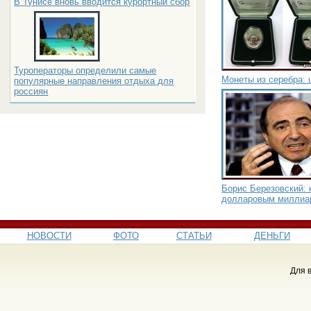
В Тунисе вновь вводится курортный сбор
Туроператоры определили самые
Монеты из серебра: 
популярные направления отдыха для
россиян
Борис Березовский: 
долларовым миллиа
НОВОСТИ
ФОТО
СТАТЬИ
ДЕНЬГИ
Для 