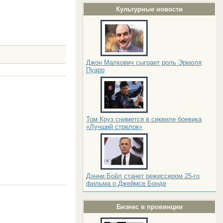
Культурные новости
Джон Малкович сыграет роль Эркюля
Пуаро
Том Круз снимется в сиквеле боевика
«Лучший стрелок»
Дэнни Бойл станет режиссером 25-го
фильма о Джеймсе Бонде
Бизнес в провинции