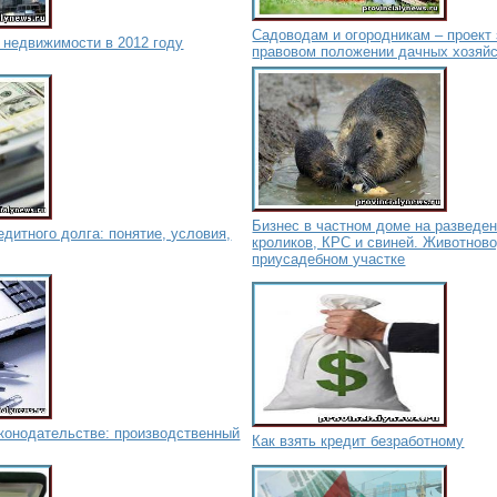
Садоводам и огородникам – проект 
 недвижимости в 2012 году
правовом положении дачных хозяй
Бизнес в частном доме на разведе
едитного долга: понятие, условия,
кроликов, КРС и свиней. Животнов
приусадебном участке
аконодательстве: производственный
Как взять кредит безработному