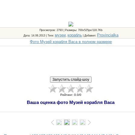
Просмотров
: 2793 |
Размеры
: 700x525px/118.7Kb
музеи
корабль
Provincialka
Дата
: 14.06.2013 |
Теги
:
,
|
Добавил
:
Фото Музей корабля Васа в полном размере
Рейтинг
:
0.0
/
0
Ваша оценка фото Музей корабля Васа