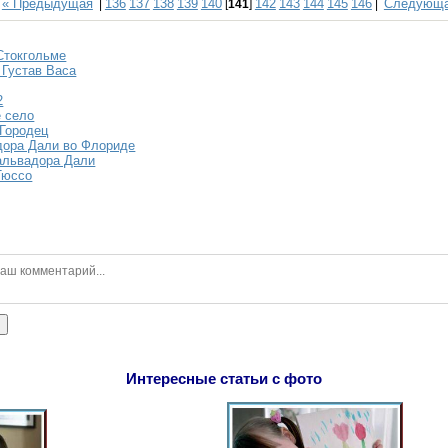
« Предыдущая
136
137
138
139
140
142
143
144
145
146
Следующа
|
[
141
]
|
Стокгольме
 Густав Васа
2
 село
 Городец
дора Дали во Флориде
альвадора Дали
Тюссо
ь
Интересные статьи с фото