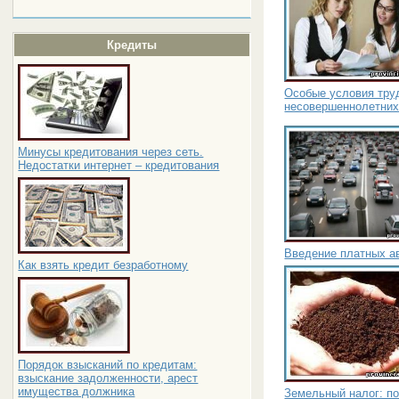
Кредиты
Особые условия тру
несовершеннолетни
Минусы кредитования через сеть.
Недостатки интернет – кредитования
Введение платных ав
Как взять кредит безработному
Порядок взысканий по кредитам:
взыскание задолженности, арест
имущества должника
Земельный налог: по