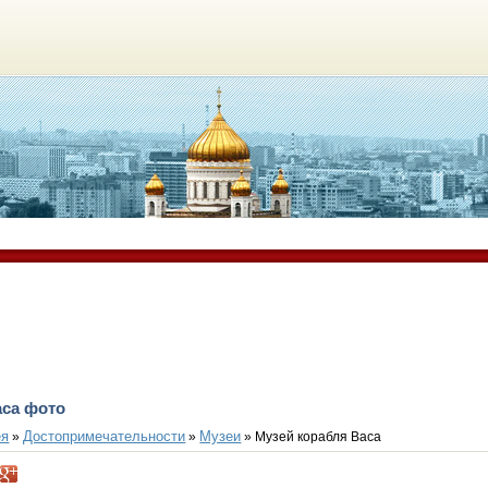
аса фото
ея
Достопримечательности
Музеи
»
»
» Музей корабля Васа