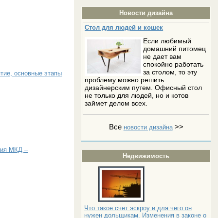
Новости дизайна
Стол для людей и кошек
Если любимый
домашний питомец
не дает вам
спокойно работать
за столом, то эту
ятие, основные этапы
проблему можно решить
дизайнерским путем. Офисный стол
не только для людей, но и котов
займет делом всех.
Все
>>
новости дизайна
ния МКД –
Недвижимость
Что такое счет эскроу и для чего он
нужен дольщикам. Изменения в законе о