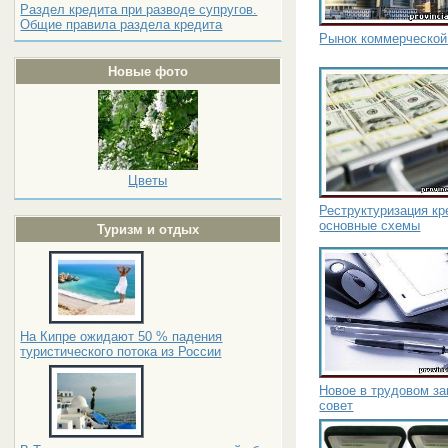
Раздел кредита при разводе супругов.
Общие правила раздела кредита
Рынок коммерческой
Новые фото
Цветы
Реструктуризация кр
основные схемы
Туризм и отдых
На Кипре ожидают 50 % падения
туристического потока из России
Новое в трудовом з
совет