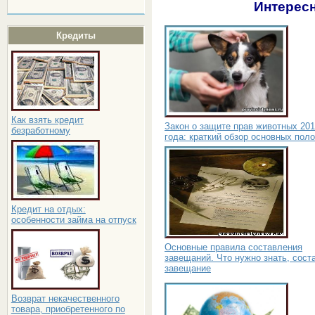
Интересн
Кредиты
Как взять кредит
Закон о защите прав животных 20
безработному
года: краткий обзор основных пол
Кредит на отдых:
особенности займа на отпуск
Основные правила составления
завещаний. Что нужно знать, сост
завещание
Возврат некачественного
товара, приобретенного по