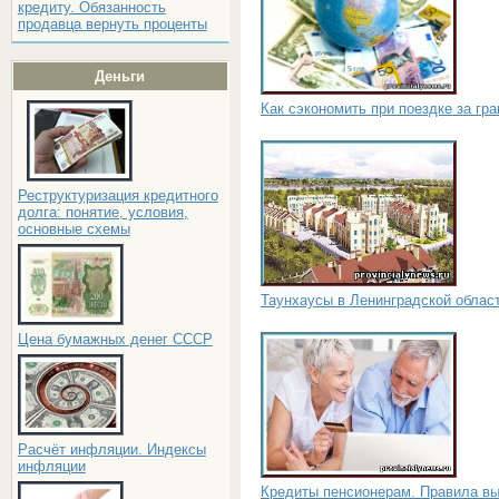
кредиту. Обязанность
продавца вернуть проценты
Деньги
Как сэкономить при поездке за гр
Реструктуризация кредитного
долга: понятие, условия,
основные схемы
Таунхаусы в Ленинградской облас
Цена бумажных денег СССР
Расчёт инфляции. Индексы
инфляции
Кредиты пенсионерам. Правила в