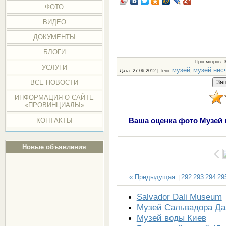
ФОТО
ВИДЕО
ДОКУМЕНТЫ
БЛОГИ
Просмотров
: 
УСЛУГИ
музей
музей нес
Дата
: 27.06.2012 |
Теги
:
,
ВСЕ НОВОСТИ
ИНФОРМАЦИЯ О САЙТЕ
«ПРОВИНЦИАЛЫ»
Ваша оценка фото Музей 
КОНТАКТЫ
Новые объявления
« Предыдущая
292
293
294
29
|
Salvador Dali Museum
Музей Сальвадора Да
Музей воды Киев