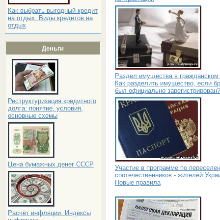
Как выбрать выгодный кредит
на отдых. Виды кредитов на
отдых
Деньги
Раздел имущества в гражданском 
Как разделить имущество, если бр
был официально зарегистрирован
Реструктуризация кредитного
долга: понятие, условия,
основные схемы
Цена бумажных денег СССР
Участие в программе по переселе
соотечественников - жителей Укра
Новые правила
Расчёт инфляции. Индексы