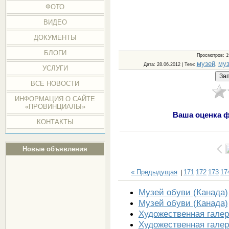
ФОТО
ВИДЕО
ДОКУМЕНТЫ
БЛОГИ
Просмотров
: 
музей
муз
Дата
: 28.06.2012 |
Теги
:
,
УСЛУГИ
ВСЕ НОВОСТИ
ИНФОРМАЦИЯ О САЙТЕ
«ПРОВИНЦИАЛЫ»
Ваша оценка ф
КОНТАКТЫ
Новые объявления
« Предыдущая
171
172
173
17
|
Музей обуви (Канада)
Музей обуви (Канада)
Художественная галер
Художественная галер