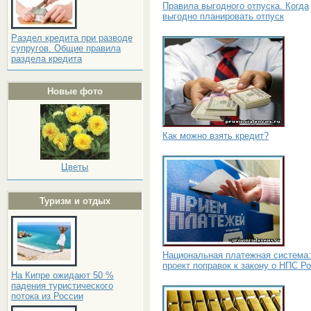
Правила выгодного отпуска. Когда
выгодно планировать отпуск
Раздел кредита при разводе
супругов. Общие правила
раздела кредита
Новые фото
Как можно взять кредит?
Цветы
Туризм и отдых
Национальная платежная система:
проект поправок к закону о НПС Р
На Кипре ожидают 50 %
падения туристического
потока из России