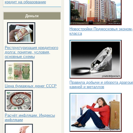
кредит на образование
Деньги
Новостройки Подмосковья эконом-
класса
Реструктуризация кредитного
долга: понятие, условия,
основные схемы
Правила добычи и оборота драгоц
Цена бумажных денег СССР
камней и металлов
Расчёт инфляции. Индексы
инфляции