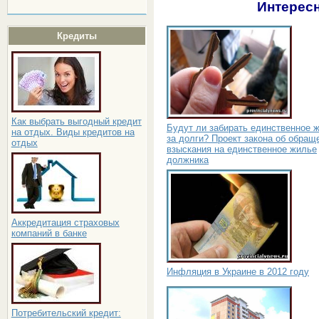
Интересн
Кредиты
Как выбрать выгодный кредит
Будут ли забирать единственное 
на отдых. Виды кредитов на
за долги? Проект закона об обращ
отдых
взыскания на единственное жилье
должника
Аккредитация страховых
компаний в банке
Инфляция в Украине в 2012 году
Потребительский кредит: