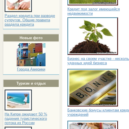
Кредит под залог имеющейся
недвижимости
Раздел кредита при разводе
супругов. Общие правила
раздела кредита
Новые фото
Бизнес на своем участке - нескол
удачных идей бизнеса
Города Америки
Туризм и отдых
Банковские бонусы клиентам кред
На Кипре ожидают 50 %
учреждений
падения туристического
потока из России