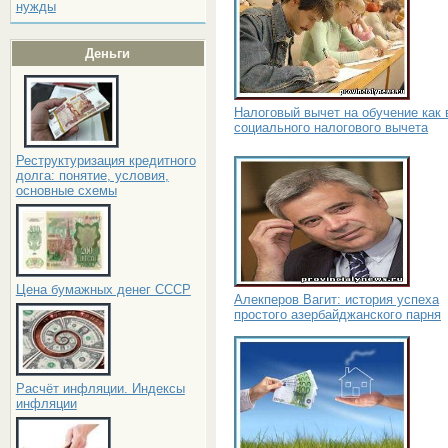
нужды
Деньги
Налоговый вычет на обучение как 
социального налогового вычета
Реструктуризация кредитного
долга: понятие, условия,
основные схемы
Цена бумажных денег СССР
Алекперов Вагит: история успеха
простого азербайджанского парня
Расчёт инфляции. Индексы
инфляции