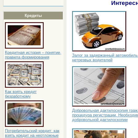
Интересн
Кредиты
Кредитная история – понятие,
Залог за задержанный автомобиль
правила формирования
нетрезвых водителей
Как взять кредит
безработному
Добровольная дактилоскопия граж
процедура регистрации. Необходи
добровольной дактилоскопии
Потребительский кредит: как
взять кредит на неотложные