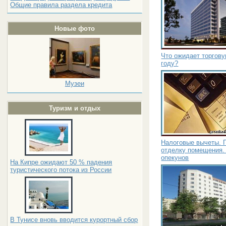
Общие правила раздела кредита
Новые фото
Что ожидает торгов
году?
Музеи
Туризм и отдых
Налоговые вычеты. 
отделку помещения.
опекунов
На Кипре ожидают 50 % падения
туристического потока из России
В Тунисе вновь вводится курортный сбор