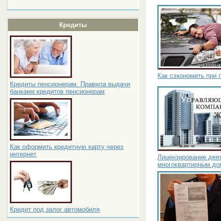
Кредиты
Как сэкономить при 
Кредиты пенсионерам. Правила выдачи
банками кредитов пенсионерам
Как оформить кредитную карту через
интернет
Лицензирование дея
многоквартирным до
Кредит под залог автомобиля