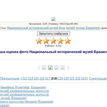
Просмотров
: 2126 |
Размеры
: 450x313px/65.3Kb
Национальный исторический музей Бра
музей
музеи Бразилии
 |
Теги
:
,
,
|
Доба
Рейтинг
:
5.0
/
1
ша оценка фото Национальный исторический музей Бразил
 Предыдущая
213
214
215
216
217
219
220
221
222
223
Следующая
|
[
218
]
|
Нимейера (Куритиба, Бразилия)
музей изобразительных искусств
музей изобразительных искусств
 музей (Бразилия)
нного искусства Нитерой (Бразилия)
 Museum