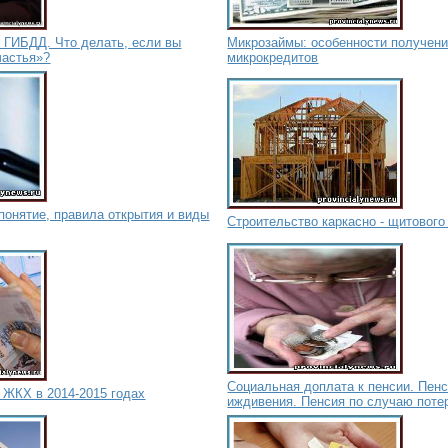
 ГИБДД. Что делать, если вы
Микрозаймы: особенности получен
частья»?
микрокредитов
понятие, правила открытия и виды
Строительство каркасно - щитового
Социальная доплата к пенсии. Пенс
 ЖКХ в 2014-2015 годах
иждивения. Пенсия по случаю поте