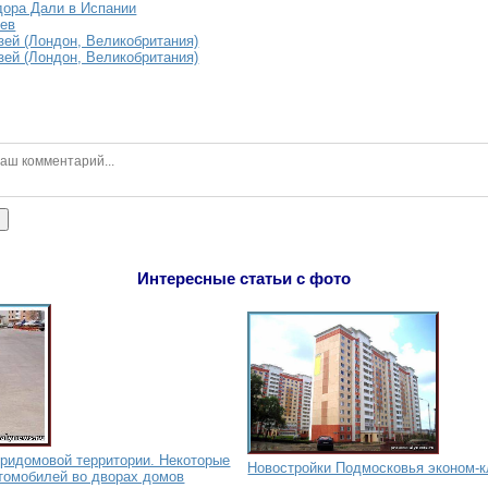
ора Дали в Испании
иев
зей (Лондон, Великобритания)
зей (Лондон, Великобритания)
ь
Интересные статьи с фото
придомовой территории. Некоторые
Новостройки Подмосковья эконом-
втомобилей во дворах домов