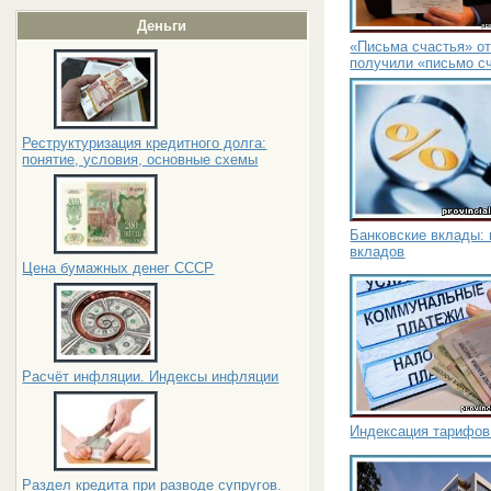
Деньги
«Письма счастья» от
получили «письмо с
Реструктуризация кредитного долга:
понятие, условия, основные схемы
Банковские вклады: 
вкладов
Цена бумажных денег СССР
Расчёт инфляции. Индексы инфляции
Индексация тарифов
Раздел кредита при разводе супругов.