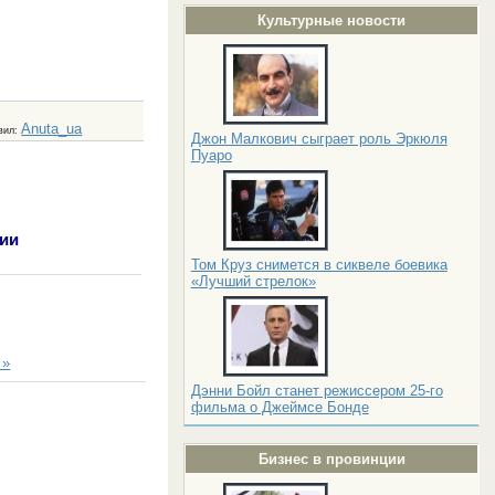
Культурные новости
Anuta_ua
вил
:
Джон Малкович сыграет роль Эркюля
Пуаро
ии
Том Круз снимется в сиквеле боевика
«Лучший стрелок»
 »
Дэнни Бойл станет режиссером 25-го
фильма о Джеймсе Бонде
Бизнес в провинции