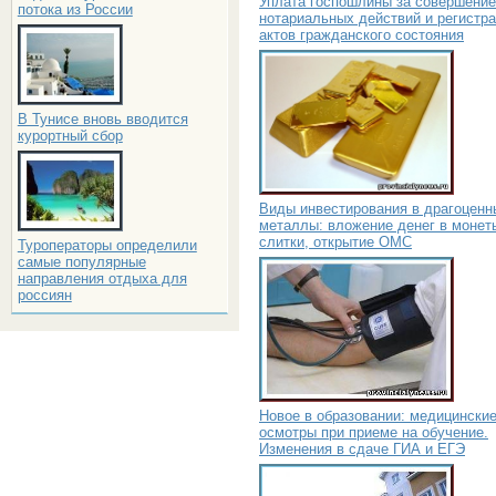
Уплата госпошлины за совершение
потока из России
нотариальных действий и регистр
актов гражданского состояния
В Тунисе вновь вводится
курортный сбор
Виды инвестирования в драгоценн
металлы: вложение денег в монет
слитки, открытие ОМС
Туроператоры определили
самые популярные
направления отдыха для
россиян
Новое в образовании: медицински
осмотры при приеме на обучение.
Изменения в сдаче ГИА и ЕГЭ