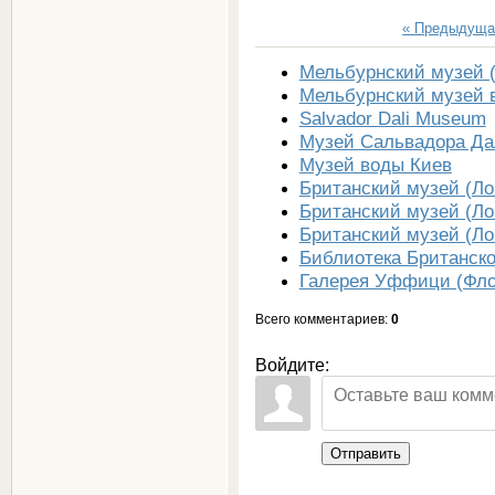
« Предыдуща
Мельбурнский музей 
Мельбурнский музей 
Salvador Dali Museum
Музей Сальвадора Да
Музей воды Киев
Британский музей (Ло
Британский музей (Ло
Британский музей (Ло
Библиотека Британско
Галерея Уффици (Фло
Всего комментариев
:
0
Войдите:
Отправить