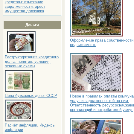
кредитам: взыскание
задолженности, арест
имущества должника
Деньги
Оформление права собственности
недвижимость
Реструктуризация кредитного
долга: понятие, условия,
основные схемы
Цена бумажных денег СССР
Новое в правилах оплаты коммун
услуг и задолженностей по ним.
Ответственность ресурсоснабжа
организаций и потребителей услуг
Расчёт инфляции. Индексы
инфляции