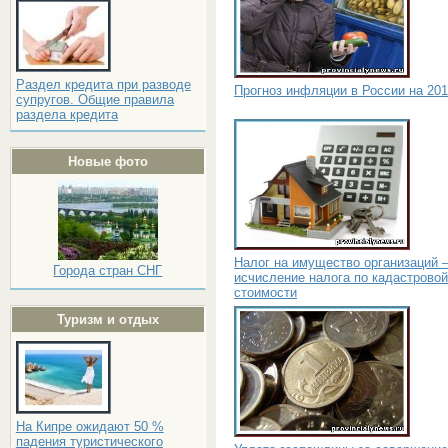
Раздел кредита при разводе
Прогноз инфляции в России на 201
супругов. Общие правила
раздела кредита
Новые фото
Налог на имущество организаций 
Города стран СНГ
исчисление налога по кадастровой
стоимости
Туризм и отдых
На Кипре ожидают 50 %
падения туристического