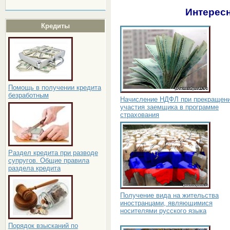
Интересн
Кредиты
Помощь в получении кредита
безработным
Начисление НДФЛ при прекращен
участия заемщика в программе
страхования
Раздел кредита при разводе
супругов. Общие правила
раздела кредита
Получение вида на жительства
иностранцами, являющимися
носителями русского языка
Порядок взысканий по