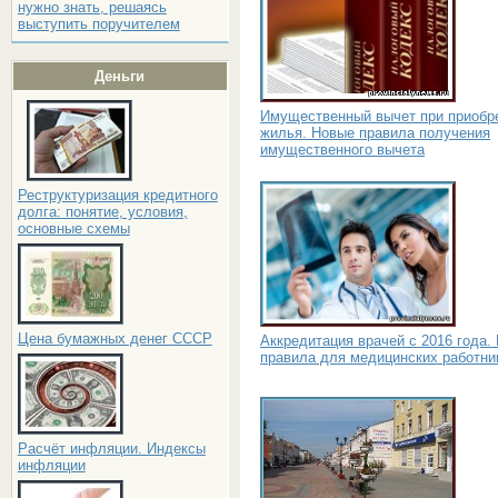
нужно знать, решаясь
выступить поручителем
Деньги
Имущественный вычет при приобр
жилья. Новые правила получения
имущественного вычета
Реструктуризация кредитного
долга: понятие, условия,
основные схемы
Цена бумажных денег СССР
Аккредитация врачей с 2016 года.
правила для медицинских работни
Расчёт инфляции. Индексы
инфляции