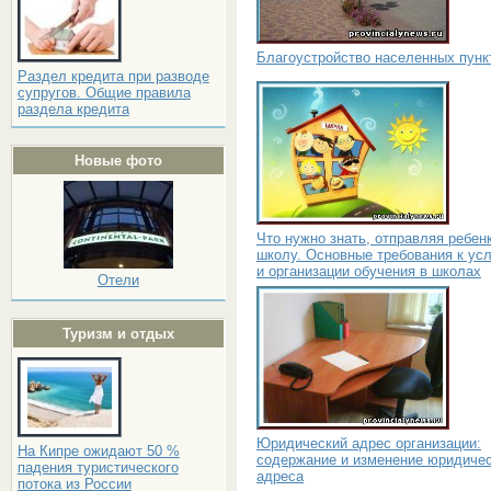
Благоустройство населенных пунк
Раздел кредита при разводе
супругов. Общие правила
раздела кредита
Новые фото
Что нужно знать, отправляя ребен
школу. Основные требования к ус
и организации обучения в школах
Отели
Туризм и отдых
Юридический адрес организации:
На Кипре ожидают 50 %
содержание и изменение юридичес
падения туристического
адреса
потока из России