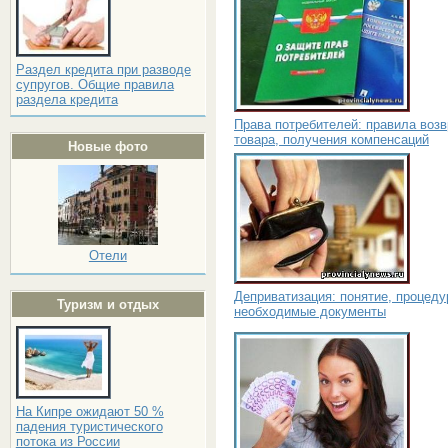
Раздел кредита при разводе
супругов. Общие правила
раздела кредита
Права потребителей: правила возв
товара, получения компенсаций
Новые фото
Отели
Деприватизация: понятие, процеду
Туризм и отдых
необходимые документы
На Кипре ожидают 50 %
падения туристического
потока из России