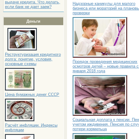
выдаче кредита. Что делать,
Надзорные каникулы для малого
если банк не дает заем?
бизнеса или мораторий на планов
проверки
Деньги
Реструктуризация кредитного
долга: понятие, условия,
Порядок проведения медицинских
основные схемы
осмотров детей – новые правила с
января 2018 года
Цена бумажных денег СССР
Социальная доплата к пенсии. Пен
учетом иждивения. Пенсия по слу
Расчёт инфляции. Индексы
потери кормильца
инфляции