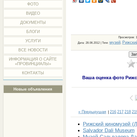
ФОТО
ВИДЕО
ДОКУМЕНТЫ
БЛОГИ
Просмотров
: 
УСЛУГИ
музей
Рижски
Дата
: 28.06.2012 |
Теги
:
,
ВСЕ НОВОСТИ
ИНФОРМАЦИЯ О САЙТЕ
«ПРОВИНЦИАЛЫ»
КОНТАКТЫ
Ваша оценка фото Рижс
Новые объявления
« Предыдущая
216
217
218
21
|
Рижский киномузей (Л
Salvador Dali Museum
Музей Сальвадора Да