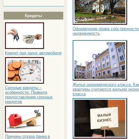
Кредиты
Оформление права собственности
недвижимость
Кредит под залог автомобиля
Жилье экономического класса. Ка
Срочные кредиты –
квартиры считаются жильем эконо
особенности. Правила
класса
предоставления срочных
кредитов
Причины отказа банка в