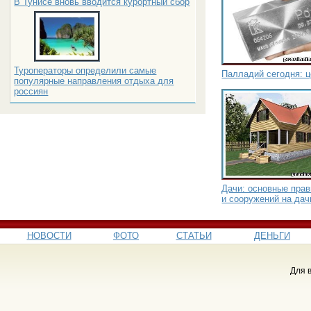
В Тунисе вновь вводится курортный сбор
Туроператоры определили самые
Палладий сегодня: ц
популярные направления отдыха для
россиян
Дачи: основные пра
и сооружений на дач
НОВОСТИ
ФОТО
СТАТЬИ
ДЕНЬГИ
Для 