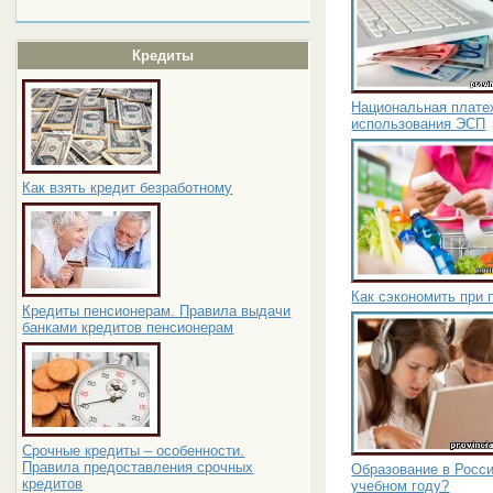
Кредиты
Национальная плате
использования ЭСП
Как взять кредит безработному
Как сэкономить при 
Кредиты пенсионерам. Правила выдачи
банками кредитов пенсионерам
Срочные кредиты – особенности.
Правила предоставления срочных
Образование в Росси
кредитов
учебном году?