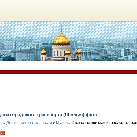
зей городского транспорта (Швеция) фото
ея
Достопримечательности
Музеи
»
»
» Стокгольмский музей городского тра