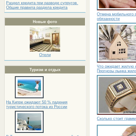
Раздел кредита при разводе супругов.
Общие правила раздела кредита
Отмена мобильного р
обязанности
Новые фото
Отели
Что ожидает жилую 
Туризм и отдых
Прогнозы рынка жил
На Кипре ожидают 50 % падения
туристического потока из России
Сколько стоит грамм