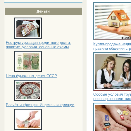
Деньги
Реструктуризация кредитного долга:
Купля-продажа недв
понятие, условия, основные схемы
правила общения с 
Цена бумажных денег СССР
Особые условия тру
несовершеннолетни
Расчёт инфляции. Индексы инфляции