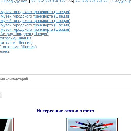
« Предыдущая
351
352
353
354
355
357
358
359
360
361
Следующа
|
[
356
]
|
 музей городского транспорта (Швеция)
 музей городского транспорта (Швеция)
 музей городского транспорта (Швеция)
 музей городского транспорта (Швеция)
 музей городского транспорта (Швеция)
 Астрид Линдгрен (Швеция)
токгольм, Швеция)
токгольм, Швеция)
Стокгольме (Швеция)
 Museum
ь
Интересные статьи с фото