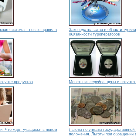
жная система – новые правила
Законодательство в области туризм
обязанности туроператоров
покупке продуктов
Монеты из серебра: цены и покупка
и. Что ждет учащихся в новом
Льготы по уплаты государственной
положения. Льготы при обращении 