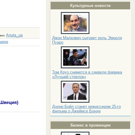
Культурные новости
Anuta_ua
вил
:
Джон Малкович сыграет роль Эркюля
змере
Пуаро
Том Круз снимется в сиквеле боевика
«Лучший стрелок»
(Швеция)
Дэнни Бойл станет режиссером 25-го
фильма о Джеймсе Бонде
Бизнес в провинции