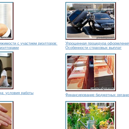
ижимости с участием риэлторов:
Упрощенная процедура оформления
риэлторами
Особенности страховых выплат
да: условия работы
Финансирование бюджетных органи
х