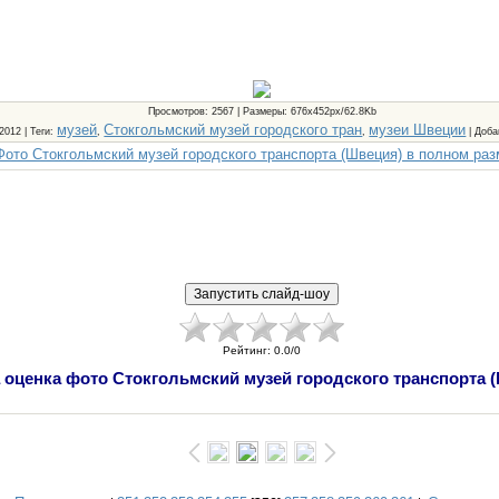
Просмотров
: 2567 |
Размеры
: 676x452px/62.8Kb
музей
Стокгольмский музей городского тран
музеи Швеции
.2012 |
Теги
:
,
,
|
Доба
Фото Стокгольмский музей городского транспорта (Швеция) в полном ра
Рейтинг
:
0.0
/
0
 оценка фото Стокгольмский музей городского транспорта 