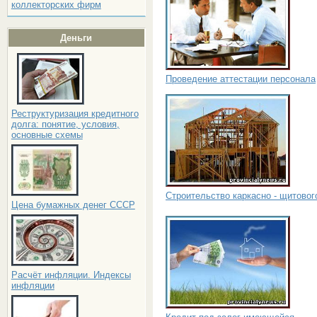
коллекторских фирм
Деньги
Проведение аттестации персонала
Реструктуризация кредитного
долга: понятие, условия,
основные схемы
Строительство каркасно - щитовог
Цена бумажных денег СССР
Расчёт инфляции. Индексы
инфляции