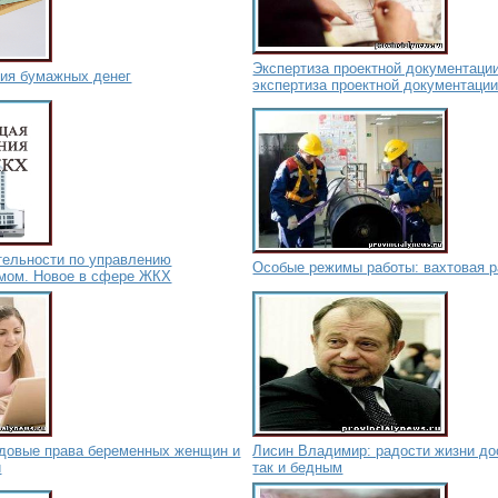
Экспертиза проектной документации
ния бумажных денег
экспертиза проектной документации
тельности по управлению
Особые режимы работы: вахтовая р
мом. Новое в сфере ЖКХ
довые права беременных женщин и
Лисин Владимир: радости жизни до
й
так и бедным