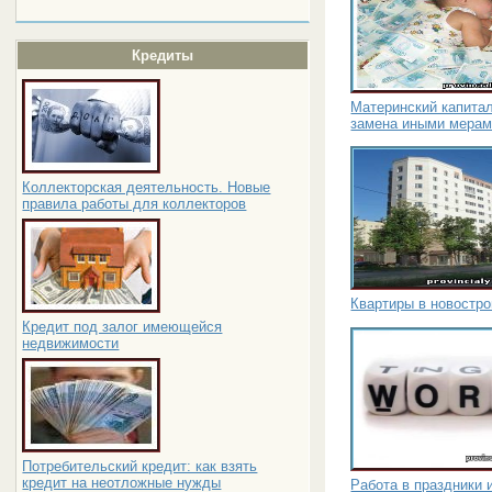
Кредиты
Материнский капита
замена иными мерам
Коллекторская деятельность. Новые
правила работы для коллекторов
Квартиры в новостр
Кредит под залог имеющейся
недвижимости
Потребительский кредит: как взять
кредит на неотложные нужды
Работа в праздники 