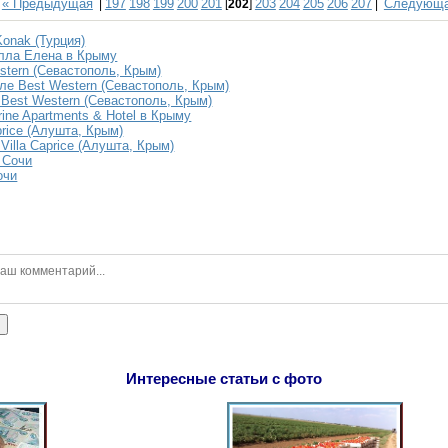
« Предыдущая
197
198
199
200
201
203
204
205
206
207
Следующа
|
[
202
]
|
Konak (Турция)
лла Елена в Крыму
stern (Севастополь, Крым)
еле Best Western (Севастополь, Крым)
 Best Western (Севастополь, Крым)
ine Apartments & Hotel в Крыму
price (Алушта, Крым)
Villa Caprice (Алушта, Крым)
 Сочи
очи
ь
Интересные статьи с фото