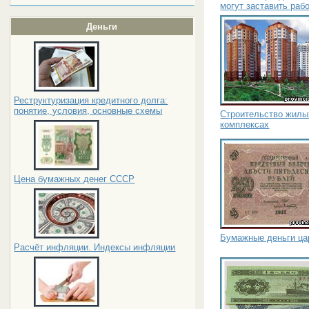
могут заставить раб
Деньги
Реструктуризация кредитного долга:
понятие, условия, основные схемы
Строительство жилы
комплексах
Цена бумажных денег СССР
Бумажные деньги ца
Расчёт инфляции. Индексы инфляции