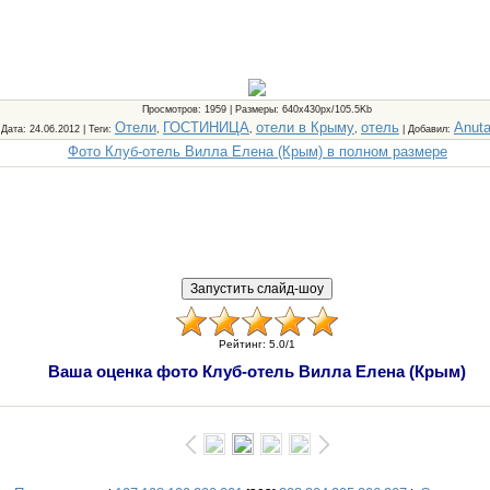
Просмотров
: 1959 |
Размеры
: 640x430px/105.5Kb
Отели
ГОСТИНИЦА
отели в Крыму
отель
Anut
Дата
: 24.06.2012 |
Теги
:
,
,
,
|
Добавил
:
Фото Клуб-отель Вилла Елена (Крым) в полном размере
Рейтинг
:
5.0
/
1
Ваша оценка фото Клуб-отель Вилла Елена (Крым)