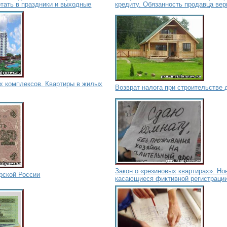
отать в праздники и выходные
кредиту. Обязанность продавца вер
х комплексов. Квартиры в жилых
Возврат налога при строительстве 
Закон о «резиновых квартирах». Но
рской России
касающиеся фиктивной регистраци