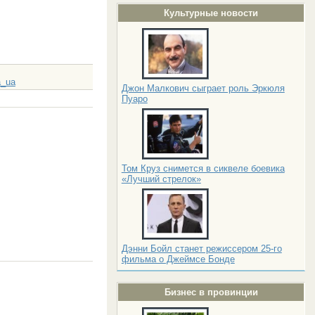
Культурные новости
a_ua
Джон Малкович сыграет роль Эркюля
Пуаро
Том Круз снимется в сиквеле боевика
«Лучший стрелок»
Дэнни Бойл станет режиссером 25-го
фильма о Джеймсе Бонде
Бизнес в провинции