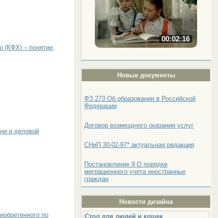
00:02:16
 (КФХ) – понятие,
Новые документы
ФЗ 273 Об образовании в Российской
Федерации
Договор возмездного оказания услуг
ни и деловой
СНиП 30-02-97* актуальная редакция
Постановление 9 О порядке
миграционного учета иностранных
граждан
Новости дизайна
риобретенного по
Стол для людей и кошек