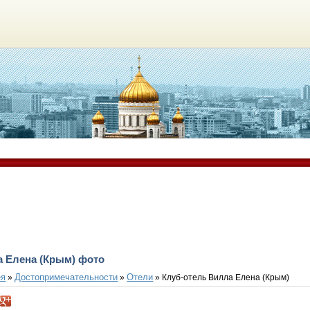
а Елена (Крым) фото
ея
Достопримечательности
Отели
»
»
» Клуб-отель Вилла Елена (Крым)