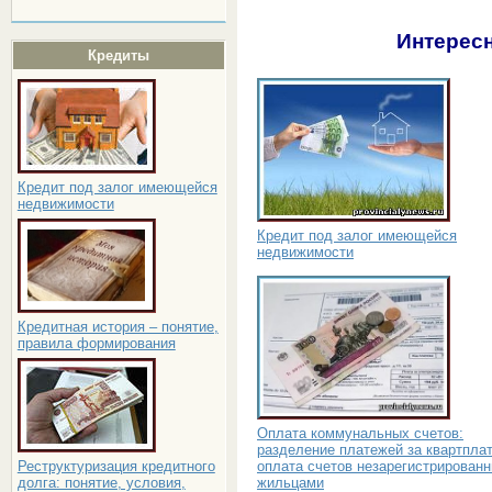
Интересн
Кредиты
Кредит под залог имеющейся
недвижимости
Кредит под залог имеющейся
недвижимости
Кредитная история – понятие,
правила формирования
Оплата коммунальных счетов:
разделение платежей за квартплат
оплата счетов незарегистрирован
Реструктуризация кредитного
жильцами
долга: понятие, условия,