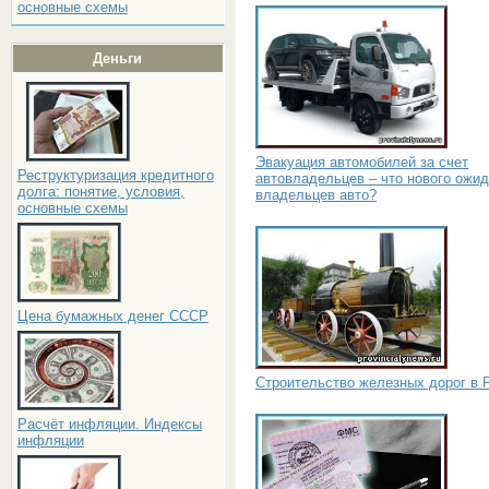
основные схемы
Деньги
Эвакуация автомобилей за счет
Реструктуризация кредитного
автовладельцев – что нового ожид
долга: понятие, условия,
владельцев авто?
основные схемы
Цена бумажных денег СССР
Строительство железных дорог в 
Расчёт инфляции. Индексы
инфляции