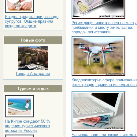
Раздел кредита при разводе
супругов. Общие правила
Регистрация иностранцев по месту
раздела кредита
пребывания и месту жительства:
порядок регистрации
Новые фото
Города Австралии
Квадрокоптеры: сфера применения
регистрация, правила использован
Туризм и отдых
На Кипре ожидают 50 %
падения туристического
потока из России
Национальная платежная система