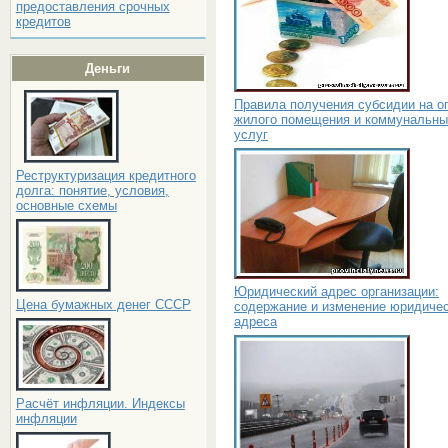
предоставления срочных
кредитов
Деньги
Правила получения субсидии на о
жилого помещения и коммунальны
услуг
Реструктуризация кредитного
долга: понятие, условия,
основные схемы
Юридический адрес организации:
Цена бумажных денег СССР
содержание и изменение юридичес
адреса
Расчёт инфляции. Индексы
инфляции