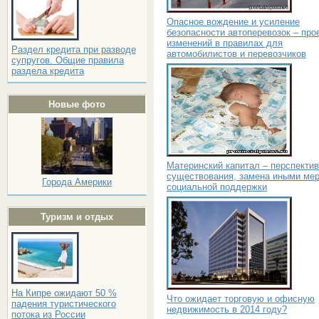
Опасное вождение и усиление
безопасности автоперевозок – про
изменений в правилах для
Раздел кредита при разводе
автомобилистов и перевозчиков
супругов. Общие правила
раздела кредита
Новые фото
Материнский капитал – перспекти
существования, замена иными ме
Города Америки
социальной поддержки
Туризм и отдых
На Кипре ожидают 50 %
Что ожидает торговую и офисную
падения туристического
недвижимость в 2014 году?
потока из России