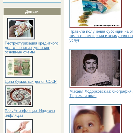
Деньги
Правила получения субсидии на о
жилого помещения и коммунальны
услуг
Реструктуризация кредитного
долга: понятие, условия,
основные схемы
Цена бумажных денег СССР
Михаил Ходорковский: биография.
Тюрьма и воля
Расчёт инфляции. Индексы
инфляции