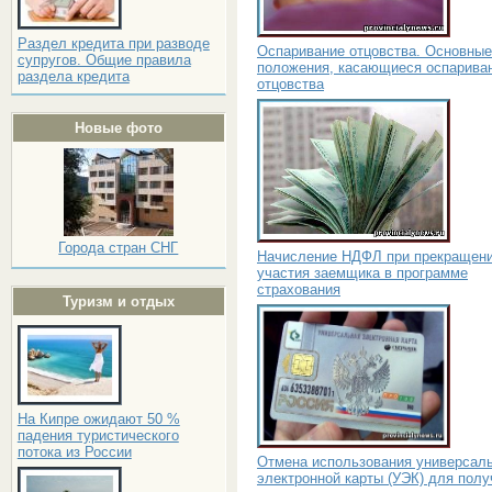
Раздел кредита при разводе
Оспаривание отцовства. Основные
супругов. Общие правила
положения, касающиеся оспарива
раздела кредита
отцовства
Новые фото
Города стран СНГ
Начисление НДФЛ при прекращен
участия заемщика в программе
страхования
Туризм и отдых
На Кипре ожидают 50 %
падения туристического
потока из России
Отмена использования универсал
электронной карты (УЭК) для полу