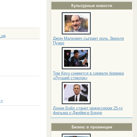
Культурные новости
_ua
Джон Малкович сыграет роль Эркюля
Пуаро
Том Круз снимется в сиквеле боевика
«Лучший стрелок»
 »
Дэнни Бойл станет режиссером 25-го
фильма о Джеймсе Бонде
Бизнес в провинции