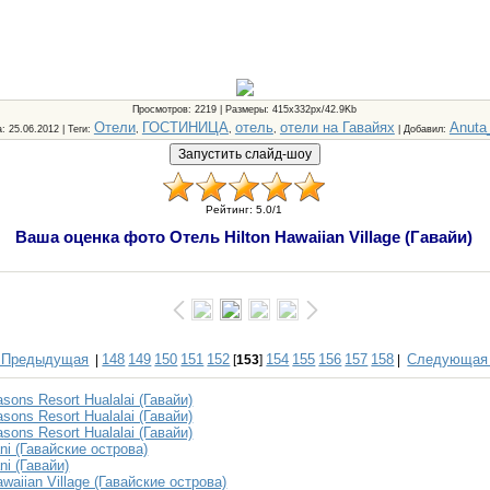
Просмотров
: 2219 |
Размеры
: 415x332px/42.9Kb
Отели
ГОСТИНИЦА
отель
отели на Гавайях
Anuta
а
: 25.06.2012 |
Теги
:
,
,
,
|
Добавил
:
Рейтинг
:
5.0
/
1
Ваша оценка фото Отель Hilton Hawaiian Village (Гавайи)
 Предыдущая
148
149
150
151
152
154
155
156
157
158
Следующая
|
[
153
]
|
sons Resort Hualalai (Гавайи)
sons Resort Hualalai (Гавайи)
sons Resort Hualalai (Гавайи)
ni (Гавайские острова)
ni (Гавайи)
waiian Village (Гавайские острова)