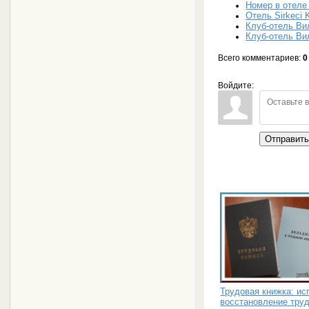
Номер в отеле H
Отель Sirkeci 
Клуб-отель Ви
Клуб-отель Ви
Всего комментариев
:
0
Войдите:
Отправит
Трудовая книжка: ис
восстановление тру