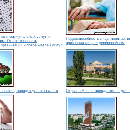
платы коммунальных услуг и
Недееспособность лица: понятие, в
им. Ответственность
признания лица недееспособным
организаций и потребителей услуг
 понятие, порядок уплаты налога
Отдых в Анапе: аренда жилья для 