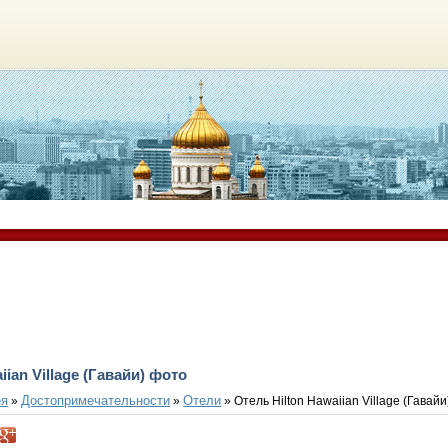
iian Village (Гавайи) фото
ея
Достопримечательности
Отели
»
»
» Отель Hilton Hawaiian Village (Гавайи