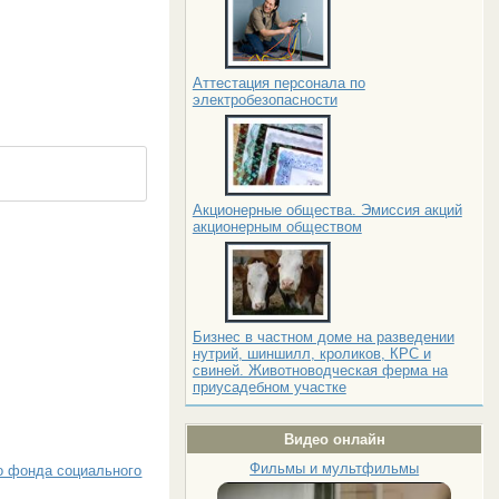
Аттестация персонала по
электробезопасности
Акционерные общества. Эмиссия акций
акционерным обществом
Бизнес в частном доме на разведении
нутрий, шиншилл, кроликов, КРС и
свиней. Животноводческая ферма на
приусадебном участке
Видео онлайн
Фильмы и мультфильмы
 фонда социального