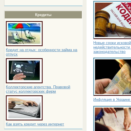
Кредиты
Новые сроки исковой
недействительности 
Кредит на отдых: особенности займа на
законодательство
отпуск
Коллекторские агентства. Правовой
статус коллекторских фирм
Инфляция в Украине 
Как взять кредит через интернет