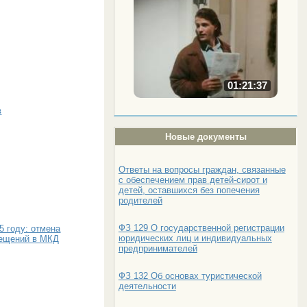
01:21:37
в
Новые документы
Ответы на вопросы граждан, связанные
с обеспечением прав детей-сирот и
детей, оставшихся без попечения
родителей
ФЗ 129 О государственной регистрации
5 году: отмена
юридических лиц и индивидуальных
мещений в МКД
предпринимателей
ФЗ 132 Об основах туристической
деятельности