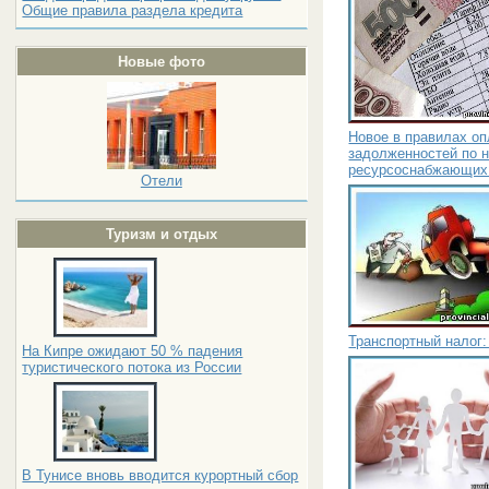
Общие правила раздела кредита
Новые фото
Новое в правилах о
задолженностей по н
ресурсоснабжающих 
Отели
Туризм и отдых
Транспортный налог:
На Кипре ожидают 50 % падения
туристического потока из России
В Тунисе вновь вводится курортный сбор