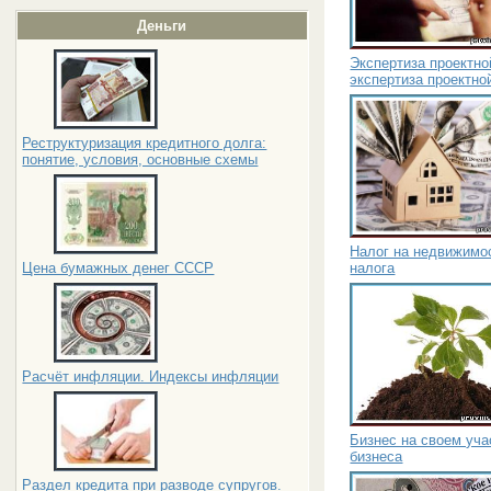
Деньги
Экспертиза проектно
экспертиза проектно
Реструктуризация кредитного долга:
понятие, условия, основные схемы
Налог на недвижимос
налога
Цена бумажных денег СССР
Расчёт инфляции. Индексы инфляции
Бизнес на своем уча
бизнеса
Раздел кредита при разводе супругов.