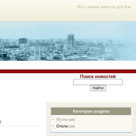
Все свежие новости для Вас
Поиск новостей
Категории раздела
Музеи
[405]
)
Отели
[288]