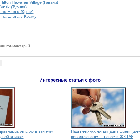
ilton Hawaiian Village (Гавайи)
Konak (Турция)
лла Елена (Крым)
лла Елена в Крыму
ь
Интересные статьи с фото
правление ошибок в записях,
Наем жилого помещения жилищного
довой книжки
использования – новое в ЖК РФ