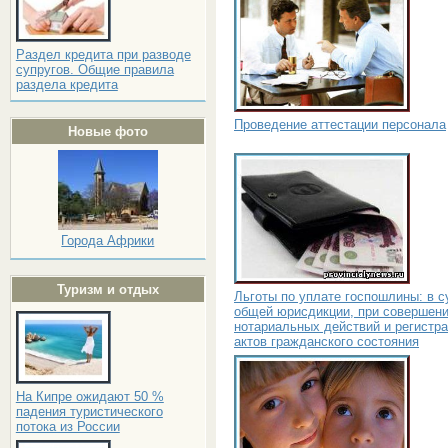
Раздел кредита при разводе
супругов. Общие правила
раздела кредита
Проведение аттестации персонала
Новые фото
Города Африки
Туризм и отдых
Льготы по уплате госпошлины: в с
общей юрисдикции, при совершен
нотариальных действий и регистр
актов гражданского состояния
На Кипре ожидают 50 %
падения туристического
потока из России