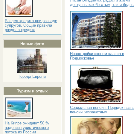
Лисин Владимир: радости жизни
доступны как богатым, так и бедн
Раздел кредита при разводе
супругов. Общие правила
раздела кредита
Новые фото
Новостройки эконом-класса в
Подмосковье
Города Европы
Туризм и отдых
Социальная пенсия. Порядок назн
пенсии безработным
На Кипре ожидают 50 %
падения туристического
потока из России