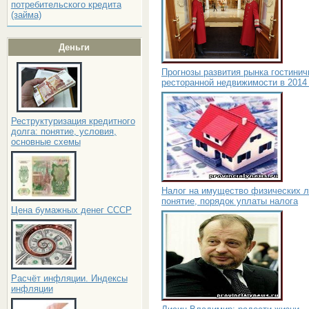
потребительского кредита
(займа)
Деньги
Прогнозы развития рынка гостинич
ресторанной недвижимости в 2014
Реструктуризация кредитного
долга: понятие, условия,
основные схемы
Налог на имущество физических л
понятие, порядок уплаты налога
Цена бумажных денег СССР
Расчёт инфляции. Индексы
инфляции