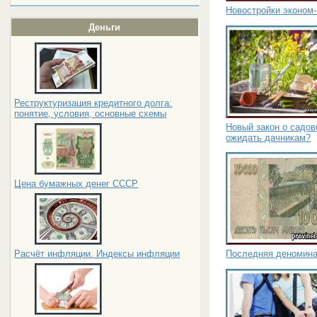
Новостройки эконом
Деньги
Реструктуризация кредитного долга:
понятие, условия, основные схемы
Новый закон о садов
ожидать дачникам?
Цена бумажных денег СССР
Последняя деномина
Расчёт инфляции. Индексы инфляции