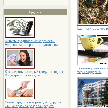
Кредиты
Как чистить золото 
Минусы кредитования через сеть.
Недостатки интернет – кредитования
Тяжелые условия тру
Как выбрать выгодный кредит на отдых.
меры поддержки
Виды кредитов на отдых
Раздел кредита при разводе супругов.
Общие правила раздела кредита