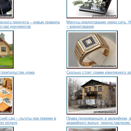
еского продукта – новые правила
Минусы кредитования через сеть. Н
истам документов
– кредитования
строительстве дома
Сколько стоит грамм ювелирного з
ский сад – льготы при приеме в
Права проживающих в аварийном, в
 по оплате
аварийного жилья, предоставление