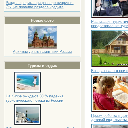
Раздел кредита при разводе супругов.
Общие правила раздела кредита
Новые фото
Реализация туристич
предоставления тур
Архитектурные памятники России
Туризм и отдых
Возврат налога при 
На Кипре ожидают 50 % падения
туристического потока из России
Прием ребенка в дет
детский сад, льготы