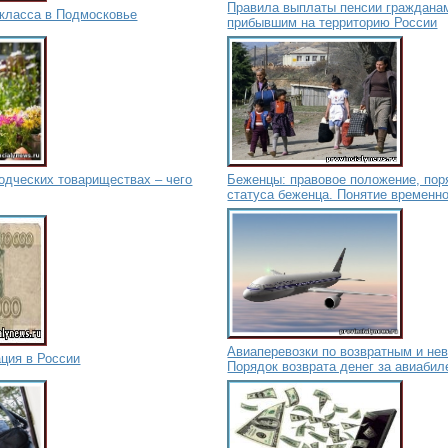
Правила выплаты пенсии граждана
-класса в Подмосковье
прибывшим на территорию России
одческих товариществах – чего
Беженцы: правовое положение, пор
статуса беженца. Понятие временн
Авиаперевозки по возвратным и не
ция в России
Порядок возврата денег за авиабил