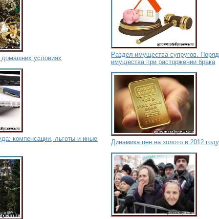
Раздел имущества супругов. Поряд
в домашних условиях
имущества при расторжении брака
да: компенсации, льготы и иные
Динамика цен на золото в 2012 год