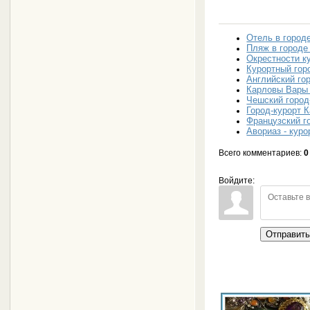
Отель в город
Пляж в городе
Окрестности к
Курортный гор
Английский го
Карловы Вары
Чешский город
Город-курорт 
Французский г
Авориаз - куро
Всего комментариев
:
0
Войдите:
Отправит