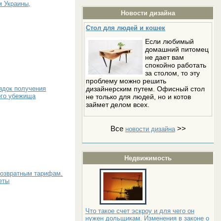
м Украины,
Новости дизайна
Стол для людей и кошек
Если любимый
домашний питомец
не дает вам
спокойно работать
за столом, то эту
проблему можно решить
дизайнерским путем. Офисный стол
ядок получения
ого убежища
не только для людей, но и котов
займет делом всех.
Все
>>
новости дизайна
Недвижимость
возвратным тарифам.
еты
Что такое счет эскроу и для чего он
нужен дольщикам. Изменения в законе о