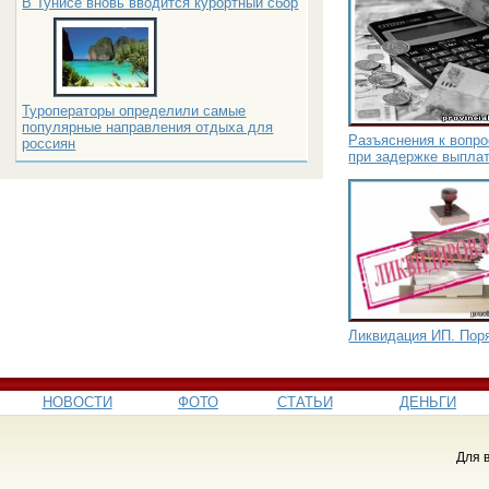
В Тунисе вновь вводится курортный сбор
Туроператоры определили самые
популярные направления отдыха для
Разъяснения к вопр
россиян
при задержке выпла
Ликвидация ИП. Пор
НОВОСТИ
ФОТО
СТАТЬИ
ДЕНЬГИ
Для 