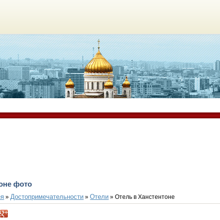
оне фото
ея
Достопримечательности
Отели
»
»
» Отель в Ханстентоне