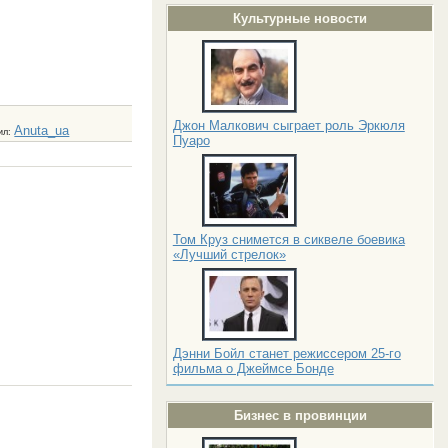
Культурные новости
Джон Малкович сыграет роль Эркюля
Anuta_ua
ил
:
Пуаро
Том Круз снимется в сиквеле боевика
«Лучший стрелок»
Дэнни Бойл станет режиссером 25-го
фильма о Джеймсе Бонде
Бизнес в провинции