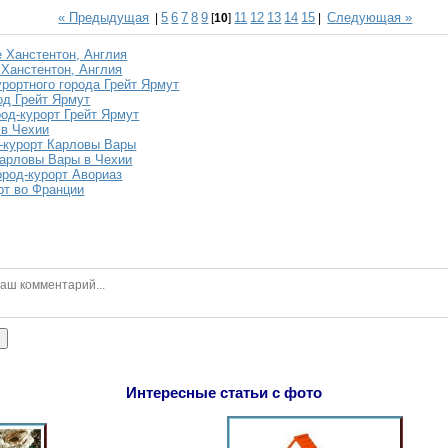
« Предыдущая
5
6
7
8
9
11
12
13
14
15
Следующая »
|
[
10
]
|
е Ханстентон, Англия
 Ханстентон, Англия
урортного города Грейт Ярмут
од Грейт Ярмут
род-курорт Грейт Ярмут
 в Чехии
-курорт Карловы Вары
Карловы Вары в Чехии
ород-курорт Авориаз
рт во Франции
ь
Интересные статьи с фото