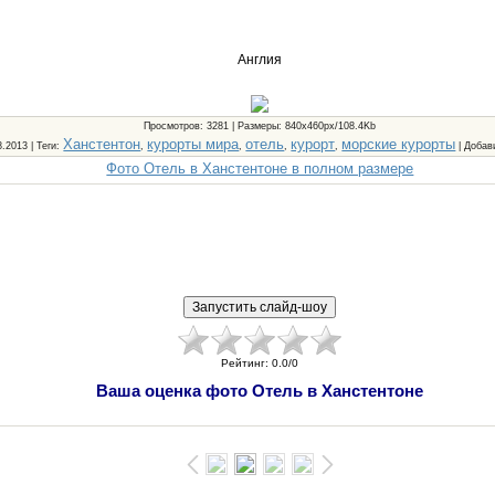
Англия
Просмотров
: 3281 |
Размеры
: 840x460px/108.4Kb
Ханстентон
курорты мира
отель
курорт
морские курорты
8.2013 |
Теги
:
,
,
,
,
|
Добав
Фото Отель в Ханстентоне в полном размере
Рейтинг
:
0.0
/
0
Ваша оценка фото Отель в Ханстентоне