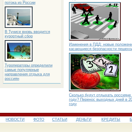
потока из России
В Тунисе вновь вводится
курортный сбор
Изменения в ПДД: новые положени
касающиеся безопасности пешехо
Туроператоры определили
самые популярные
направления отдыха для
россиян
Сколько будут отдыхать россияне 
году? Перенос выходных дней в 2
году
НОВОСТИ
ФОТО
СТАТЬИ
ДЕНЬГИ
КРЕДИТЫ