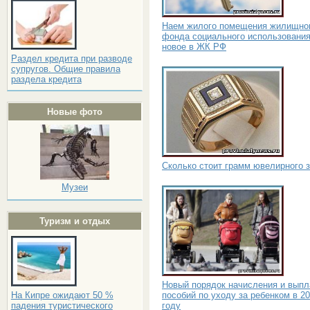
Наем жилого помещения жилищно
фонда социального использования
новое в ЖК РФ
Раздел кредита при разводе
супругов. Общие правила
раздела кредита
Новые фото
Сколько стоит грамм ювелирного 
Музеи
Туризм и отдых
Новый порядок начисления и вып
пособий по уходу за ребенком в 2
На Кипре ожидают 50 %
году
падения туристического