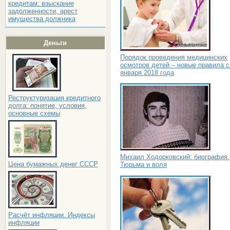
кредитам: взыскание
задолженности, арест
имущества должника
Деньги
Порядок проведения медицинских
осмотров детей – новые правила с
января 2018 года
Реструктуризация кредитного
долга: понятие, условия,
основные схемы
Михаил Ходорковский: биография.
Цена бумажных денег СССР
Тюрьма и воля
Расчёт инфляции. Индексы
инфляции