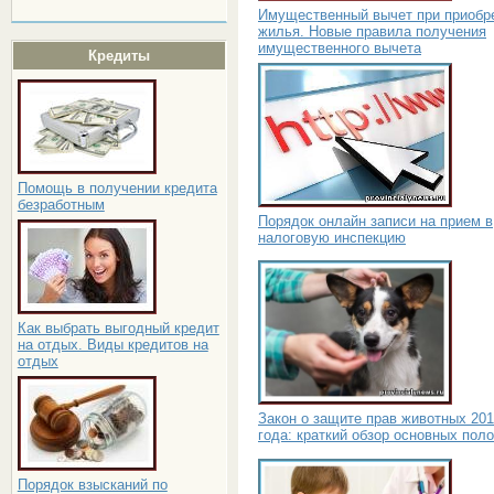
Имущественный вычет при приобр
жилья. Новые правила получения
имущественного вычета
Кредиты
Помощь в получении кредита
безработным
Порядок онлайн записи на прием в
налоговую инспекцию
Как выбрать выгодный кредит
на отдых. Виды кредитов на
отдых
Закон о защите прав животных 20
года: краткий обзор основных пол
Порядок взысканий по