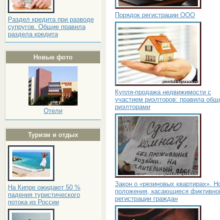
Порядок регистрации ООО
Раздел кредита при разводе
супругов. Общие правила
раздела кредита
Новые фото
Купля-продажа недвижимости с
участием риэлторов: правила общ
риэлторами
Отели
Туризм и отдых
Закон о «резиновых квартирах». Н
На Кипре ожидают 50 %
положения, касающиеся фиктивно
падения туристического
регистрации граждан
потока из России