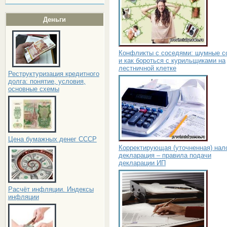
Деньги
Конфликты с соседями: шумные с
и как бороться с курильщиками на
лестничной клетке
Реструктуризация кредитного
долга: понятие, условия,
основные схемы
Цена бумажных денег СССР
Корректирующая (уточненная) нал
декларация – правила подачи
декларации ИП
Расчёт инфляции. Индексы
инфляции