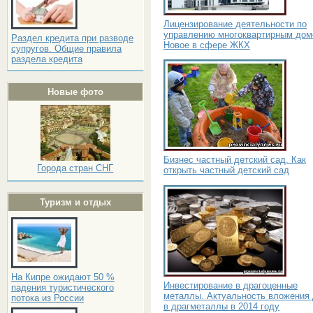
Лицензирование деятельности по
управлению многоквартирным дом
Раздел кредита при разводе
Новое в сфере ЖКХ
супругов. Общие правила
раздела кредита
Новые фото
Бизнес частный детский сад. Как
Города стран СНГ
открыть частный детский сад
Туризм и отдых
На Кипре ожидают 50 %
Инвестирование в драгоценные
падения туристического
металлы. Актуальность вложения 
потока из России
в драгметаллы в 2014 году