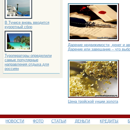
В Тунисе вновь вводится
курортный сбор
Дарение недвижимости, денег и ав
Дарение или завещание – что выб
Туроператоры определили
самые популярные
направления отдыха для
россиян
Цена тройской унции золота
НОВОСТИ
ФОТО
СТАТЬИ
ДЕНЬГИ
КРЕДИТЫ