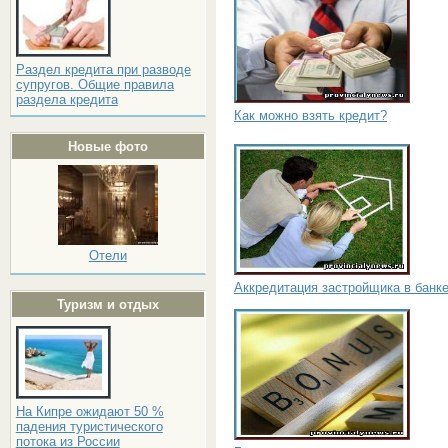
Раздел кредита при разводе
супругов. Общие правила
раздела кредита
Как можно взять кредит?
Новые фото
Отели
Аккредитация застройщика в банк
Туризм и отдых
На Кипре ожидают 50 %
падения туристического
потока из России