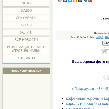
ФОТО
ВИДЕО
ДОКУМЕНТЫ
льво
БЛОГИ
УСЛУГИ
Просмотров
: 
кофе
Ль
Дата
: 22.10.2013 |
Теги
:
,
ВСЕ НОВОСТИ
ИНФОРМАЦИЯ О САЙТЕ
«ПРОВИНЦИАЛЫ»
КОНТАКТЫ
Ваша оценка фото п
Новые объявления
« Предыдущая
43
44
45
|
кофейные король и ко
король и королева ко
костюмы кофе