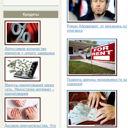
Кредиты
Роман Абрамович: от механика до
олигарха
Допустимое количество
кредитов у одного заемщика
Правила аренды недвижимости за
границей
Минусы кредитования через
сеть. Недостатки интернет –
кредитования
Договор поручительства. Что