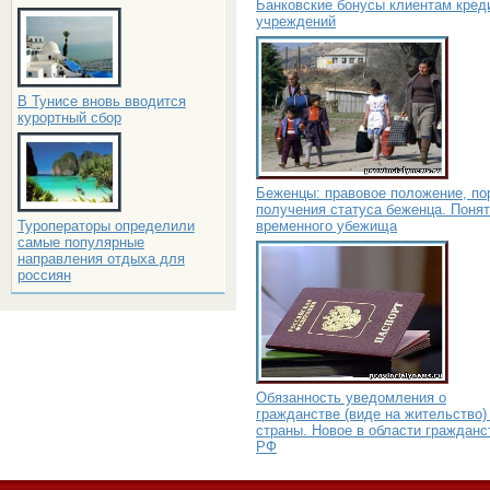
Банковские бонусы клиентам кред
учреждений
В Тунисе вновь вводится
курортный сбор
Беженцы: правовое положение, по
получения статуса беженца. Поня
временного убежища
Туроператоры определили
самые популярные
направления отдыха для
россиян
Обязанность уведомления о
гражданстве (виде на жительство)
страны. Новое в области гражданс
РФ