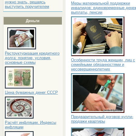
нужно знать, решаясь
Меры материальной поддержки
выступить поручителем
инвалидов: единовременные дене
выплаты, пенсии
Деньги
Реструктуризация кредитного
долга: понятие, условия,
Особенности труда женщин, лиц с
основные схемы
семейными обязанностями и
несовершеннолетних
Цена бумажных денег СССР
Предварительный договор купли-
продажи квартиры
Расчёт инфляции. Индексы
инфляции