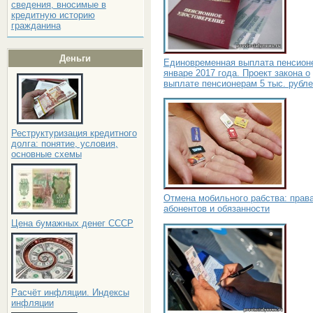
сведения, вносимые в
кредитную историю
гражданина
Деньги
Единовременная выплата пенсион
январе 2017 года. Проект закона о
выплате пенсионерам 5 тыс. рубл
Реструктуризация кредитного
долга: понятие, условия,
основные схемы
Отмена мобильного рабства: прав
абонентов и обязанности
Цена бумажных денег СССР
Расчёт инфляции. Индексы
инфляции