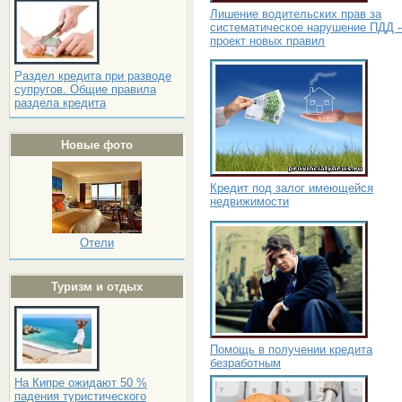
Лишение водительских прав за
систематическое нарушение ПДД 
проект новых правил
Раздел кредита при разводе
супругов. Общие правила
раздела кредита
Новые фото
Кредит под залог имеющейся
недвижимости
Отели
Туризм и отдых
Помощь в получении кредита
безработным
На Кипре ожидают 50 %
падения туристического