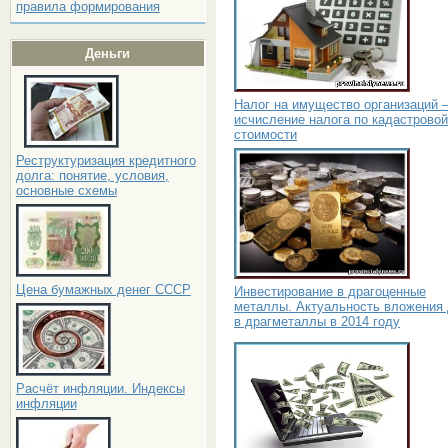
правила формирования
Деньги
Налог на имущество организаций 
исчисление налога по кадастровой
стоимости
Реструктуризация кредитного
долга: понятие, условия,
основные схемы
Цена бумажных денег СССР
Инвестирование в драгоценные
металлы. Актуальность вложения 
в драгметаллы в 2014 году
Расчёт инфляции. Индексы
инфляции