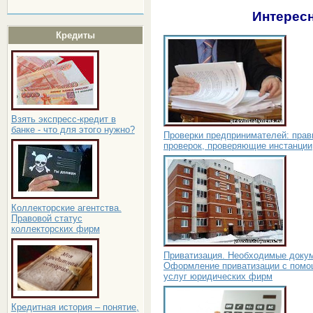
Интересн
Кредиты
Взять экспресс-кредит в
банке - что для этого нужно?
Проверки предпринимателей: прав
проверок, проверяющие инстанции
Коллекторские агентства.
Правовой статус
коллекторских фирм
Приватизация. Необходимые доку
Оформление приватизации с пом
услуг юридических фирм
Кредитная история – понятие,