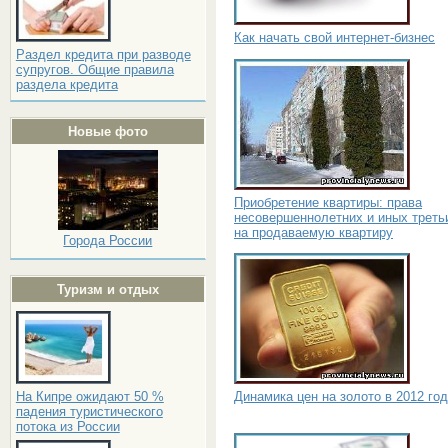
Как начать свой интернет-бизнес
Раздел кредита при разводе
супругов. Общие правила
раздела кредита
Новые фото
Приобретение квартиры: права
несовершеннолетних и иных треть
на продаваемую квартиру
Города России
Туризм и отдых
Динамика цен на золото в 2012 го
На Кипре ожидают 50 %
падения туристического
потока из России