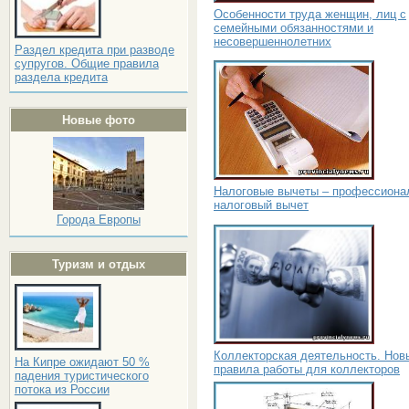
Особенности труда женщин, лиц с
семейными обязанностями и
несовершеннолетних
Раздел кредита при разводе
супругов. Общие правила
раздела кредита
Новые фото
Налоговые вычеты – профессиона
налоговый вычет
Города Европы
Туризм и отдых
Коллекторская деятельность. Нов
На Кипре ожидают 50 %
правила работы для коллекторов
падения туристического
потока из России