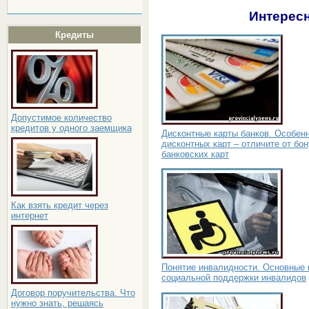
Интересн
Кредиты
Допустимое количество
кредитов у одного заемщика
Дисконтные карты банков. Особен
дисконтных карт – отличите от бо
банковских карт
Как взять кредит через
интернет
Понятие инвалидности. Основные
социальной поддержки инвалидов
Договор поручительства. Что
нужно знать, решаясь