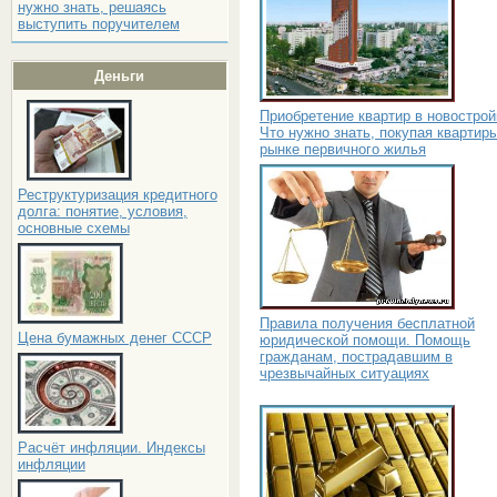
нужно знать, решаясь
выступить поручителем
Деньги
Приобретение квартир в новострой
Что нужно знать, покупая квартир
рынке первичного жилья
Реструктуризация кредитного
долга: понятие, условия,
основные схемы
Правила получения бесплатной
Цена бумажных денег СССР
юридической помощи. Помощь
гражданам, пострадавшим в
чрезвычайных ситуациях
Расчёт инфляции. Индексы
инфляции