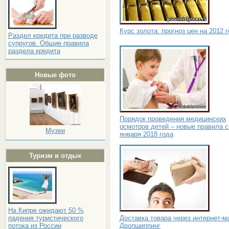
Курс золота: прогноз цен на 2012 
Раздел кредита при разводе
супругов. Общие правила
раздела кредита
Новые фото
Порядок проведения медицинских
осмотров детей – новые правила с
Музеи
января 2018 года
Туризм и отдых
На Кипре ожидают 50 %
Доставка товара через интернет-м
падения туристического
Дропшиппинг
потока из России