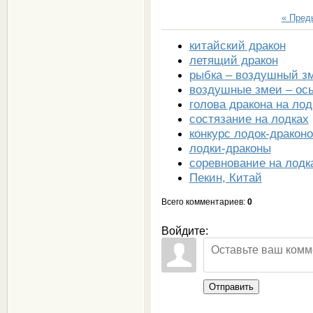
« Пре
китайский дракон
летящий дракон
рыбка – воздушный з
воздушные змеи – ос
голова дракона на лод
состязание на лодках
конкурс лодок-дракон
лодки-драконы
соревнование на лодк
Пекин, Китай
Всего комментариев
:
0
Войдите:
Отправить