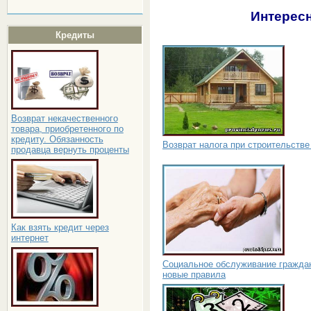
Интересн
Кредиты
Возврат некачественного
товара, приобретенного по
кредиту. Обязанность
Возврат налога при строительстве
продавца вернуть проценты
Как взять кредит через
интернет
Социальное обслуживание гражда
новые правила