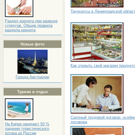
Таунхаусы в Ленинградской облас
Раздел кредита при разводе
супругов. Общие правила
раздела кредита
Новые фото
Как открыть свой магазин продукт
Города Австралии
Туризм и отдых
Срочный трудовой договор: особе
договора
На Кипре ожидают 50 %
падения туристического
потока из России