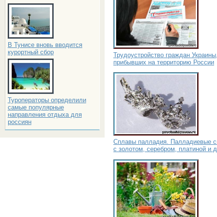
В Тунисе вновь вводится
курортный сбор
Трудоустройство граждан Украины
прибывших на территорию России
Туроператоры определили
самые популярные
направления отдыха для
россиян
Сплавы палладия. Палладиевые 
с золотом, серебром, платиной и 