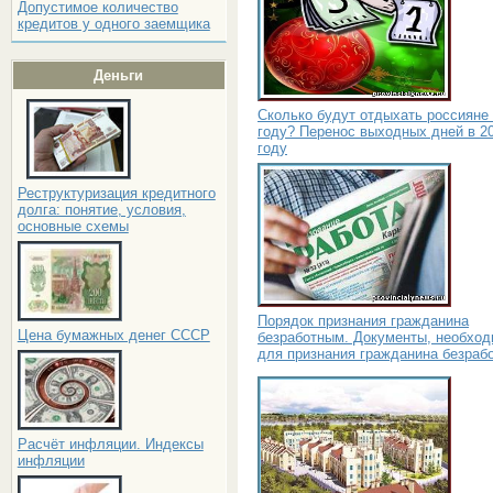
Допустимое количество
кредитов у одного заемщика
Деньги
Сколько будут отдыхать россияне 
году? Перенос выходных дней в 2
году
Реструктуризация кредитного
долга: понятие, условия,
основные схемы
Порядок признания гражданина
Цена бумажных денег СССР
безработным. Документы, необхо
для признания гражданина безраб
Расчёт инфляции. Индексы
инфляции