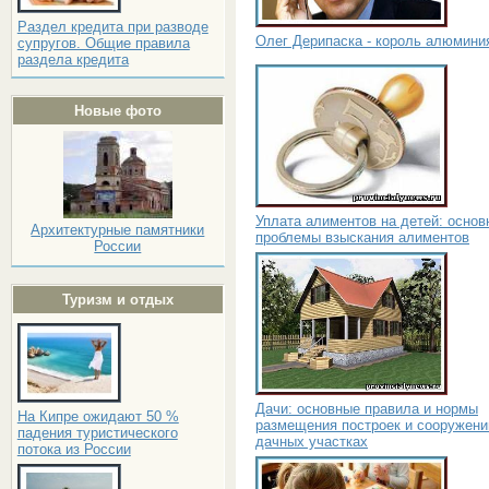
Раздел кредита при разводе
Олег Дерипаска - король алюмини
супругов. Общие правила
раздела кредита
Новые фото
Уплата алиментов на детей: основ
Архитектурные памятники
проблемы взыскания алиментов
России
Туризм и отдых
Дачи: основные правила и нормы
На Кипре ожидают 50 %
размещения построек и сооружени
падения туристического
дачных участках
потока из России