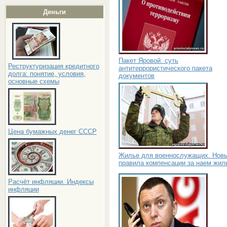
Деньги
Пакет Яровой: суть
Реструктуризация кредитного
антитеррористического пакета
долга: понятие, условия,
документов
основные схемы
Цена бумажных денег СССР
Жилье для военнослужащих. Нов
правила компенсации за наем жил
Расчёт инфляции. Индексы
инфляции