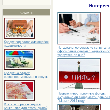
Интересн
Кредиты
Кредит под залог имеющейся
недвижимости
Нотариальное согласие супруга на
оформление сделки с недвижимос
требуется ли оно?
Кредит на отдых:
особенности займа на отпуск
Паевые инвестиционные фонды.
Актуально ли вкладывать деньги 
ПИФы в 2014 году
Взять экспресс-кредит в
банке - что для этого нужно?