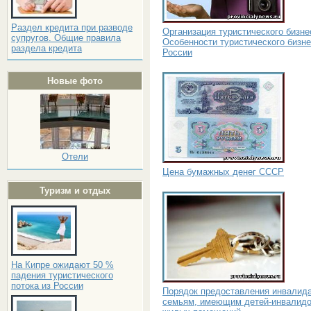
Раздел кредита при разводе
Организация туристического бизне
супругов. Общие правила
Особенности туристического бизне
раздела кредита
России
Новые фото
Отели
Цена бумажных денег СССР
Туризм и отдых
На Кипре ожидают 50 %
падения туристического
потока из России
Порядок предоставления инвалид
семьям, имеющим детей-инвалидо