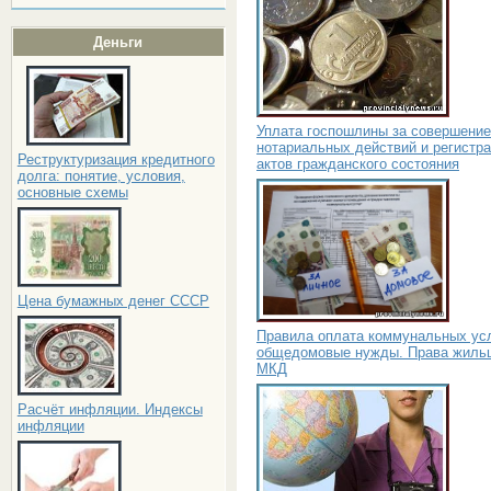
Деньги
Уплата госпошлины за совершение
нотариальных действий и регистр
Реструктуризация кредитного
актов гражданского состояния
долга: понятие, условия,
основные схемы
Цена бумажных денег СССР
Правила оплата коммунальных усл
общедомовые нужды. Права жиль
МКД
Расчёт инфляции. Индексы
инфляции