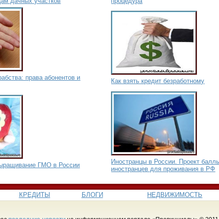
цам дачных участков
процедура
абства: права абонентов и
Как взять кредит безработному
Иностранцы в России. Проект балл
 выращивание ГМО в России
иностранцев для проживания в РФ
КРЕДИТЫ
БЛОГИ
НЕДВИЖИМОСТЬ