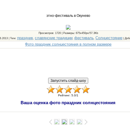
этно-фестиваль в Окунево
Просмотров
: 1720 |
Размеры
: 675x450px/57.3Kb
праздник
славянские традиции
фестиваль
Солнцестояние
06.2013 |
Теги
:
,
,
,
|
Доб
Фото праздник солнцестояния в полном размере
Рейтинг
:
5.0
/
1
Ваша оценка фото праздник солнцестояния