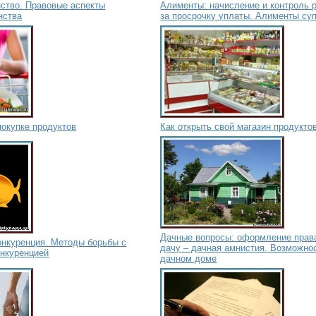
нство. Правовые аспекты
Алименты: начисление и контроль 
нства
за просрочку уплаты. Алименты су
покупке продуктов
Как открыть свой магазин продукто
Дачные вопросы: оформление права
онкуренция. Методы борьбы с
дачу – дачная амнистия. Возможнос
онкуренцией
дачном доме