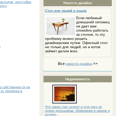
расходов, неустойка
Новости дизайна
пругу
Стол для людей и кошек
Если любимый
домашний питомец
не дает вам
спокойно работать
за столом, то эту
проблему можно решить
дизайнерским путем. Офисный стол
в
не только для людей, но и котов
займет делом всех.
Все
>>
новости дизайна
Недвижимость
 собственности на
ть прописки в
Что такое счет эскроу и для чего он
нужен дольщикам. Изменения в законе о
долево...