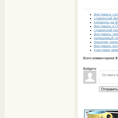
фестиваль сол
славянский ф
хороводы на ф
фестиваль в О
славянский пр
фестиваль че
черешневый л
праздник чере
фестиваль иск
участники чер
Всего комментариев
:
0
Войдите:
Отправит