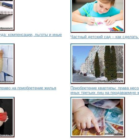
да: компенсации, льготы и иные
Частный детский сад – как сделат
право на приобретение жилья
Приобретение квартиры: права нес
иных третьих лиц на продаваемую 