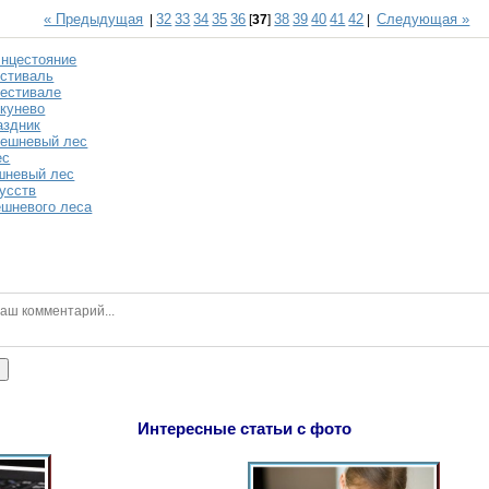
« Предыдущая
32
33
34
35
36
38
39
40
41
42
Следующая »
|
[
37
]
|
нцестояние
естиваль
естивале
кунево
аздник
решневый лес
ес
шневый лес
усств
ешневого леса
ь
Интересные статьи с фото