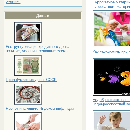
условия
Суррогатное матери
суррогатного матери
Деньги
Реструктуризация кредитного долга:
понятие, условия, основные схемы
Как сэкономить при 
Цена бумажных денег СССР
Недобросовестная к
недобросовестной к
Расчёт инфляции. Индексы инфляции