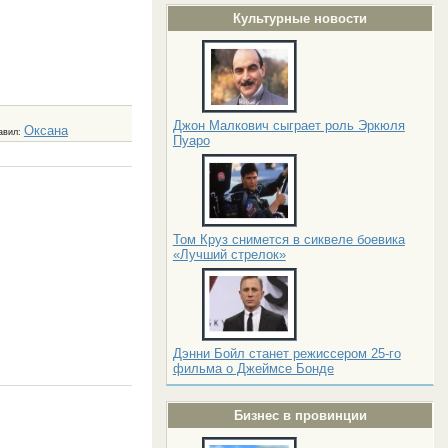
Культурные новости
Джон Малкович сыграет роль Эркюля
Оксана
авил
:
Пуаро
Том Круз снимется в сиквеле боевика
«Лучший стрелок»
Дэнни Бойл станет режиссером 25-го
фильма о Джеймсе Бонде
Бизнес в провинции