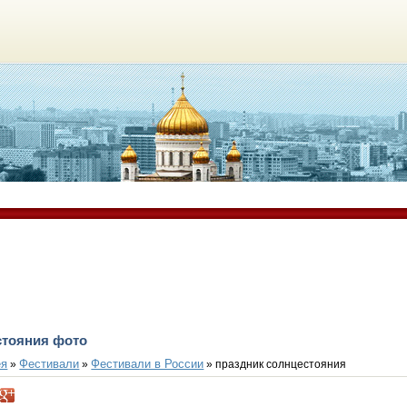
стояния фото
ея
Фестивали
Фестивали в России
»
»
» праздник солнцестояния