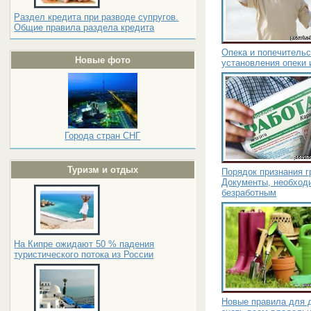
Раздел кредита при разводе супругов.
Общие правила раздела кредита
Опека и попечительс
Новые фото
установления опеки 
Города стран СНГ
Туризм и отдых
Порядок признания 
Документы, необход
безработным
На Кипре ожидают 50 % падения
туристического потока из России
Новые правила для д