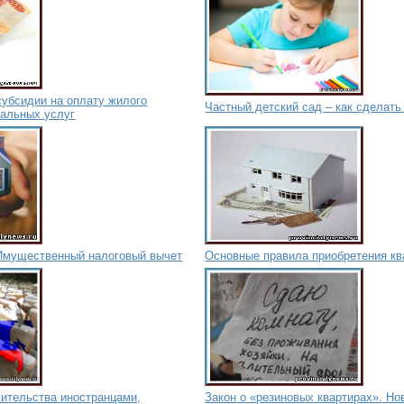
субсидии на оплату жилого
Частный детский сад – как сделат
альных услуг
Имущественный налоговый вычет
Основные правила приобретения кв
жительства иностранцами,
Закон о «резиновых квартирах». Но