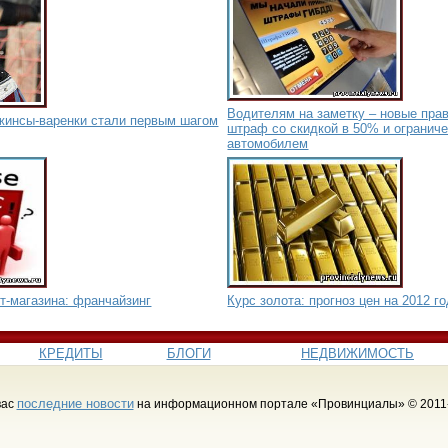
Водителям на заметку – новые прав
жинсы-варенки стали первым шагом
штраф со скидкой в 50% и огранич
автомобилем
т-магазина: франчайзинг
Курс золота: прогноз цен на 2012 г
КРЕДИТЫ
БЛОГИ
НЕДВИЖИМОСТЬ
последние новости
вас
на информационном портале «Провинциалы» © 2011