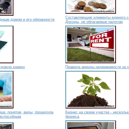
Составляющие элементы единого с
дным домом и его обязанности
Доходы, не облагаемые налогом
удовую книжку
Правила аренды недвижимости за г
ца: понятие, виды, процедура
Бизнес на своем участке - несколь
ееспособным
бизнеса