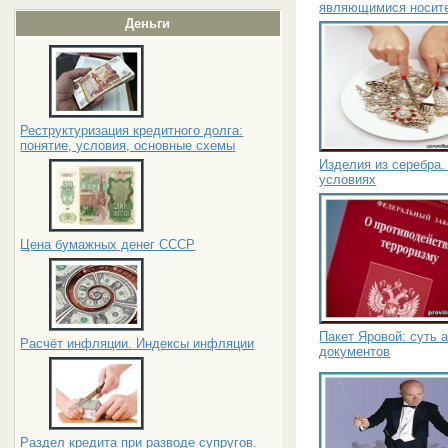
являющимися носите
Деньги
Реструктуризация кредитного долга:
понятие, условия, основные схемы
Изделия из серебра.
условиях
Цена бумажных денег СССР
Пакет Яровой: суть 
Расчёт инфляции. Индексы инфляции
документов
Раздел кредита при разводе супругов.