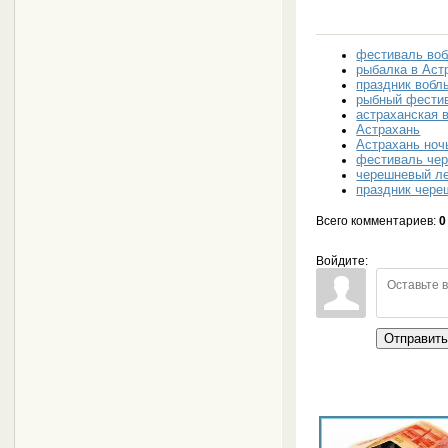
фестиваль во
рыбалка в Аст
праздник вобл
рыбный фести
астраханская 
Астрахань
Астрахань но
фестиваль че
черешневый л
праздник чере
Всего комментариев
:
0
Войдите:
Отправит