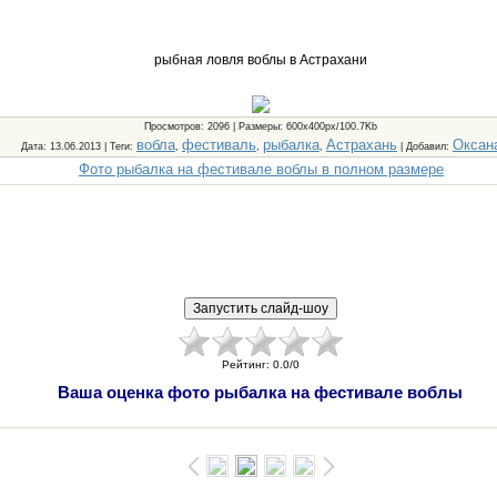
рыбная ловля воблы в Астрахани
Просмотров
: 2096 |
Размеры
: 600x400px/100.7Kb
вобла
фестиваль
рыбалка
Астрахань
Оксан
Дата
: 13.06.2013 |
Теги
:
,
,
,
|
Добавил
:
Фото рыбалка на фестивале воблы в полном размере
Рейтинг
:
0.0
/
0
Ваша оценка фото рыбалка на фестивале воблы