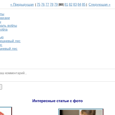
« Предыдущая
75
76
77
78
79
81
82
83
84
85
Следующая »
|
[
80
]
|
блы
рахани
ы
валь воблы
вобла
чью
решневый лес
ес
шневый лес
ь
Интересные статьи с фото