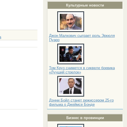
Культурные новости
Джон Малкович сыграет роль Эркюля
а
Пуаро
Том Круз снимется в сиквеле боевика
«Лучший стрелок»
Дэнни Бойл станет режиссером 25-го
фильма о Джеймсе Бонде
Бизнес в провинции