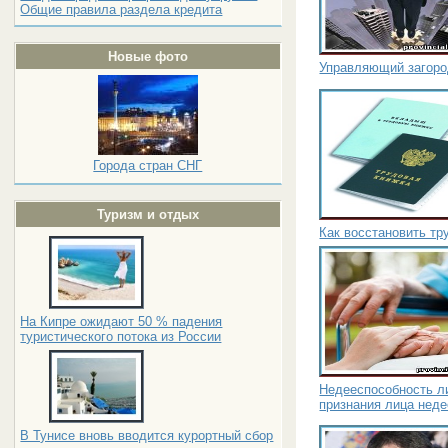
Общие правила раздела кредита
Новые фото
Управляющий загоро
Города стран СНГ
Туризм и отдых
Как восстановить тр
На Кипре ожидают 50 % падения
туристического потока из России
Недееспособность ли
признания лица нед
В Тунисе вновь вводится курортный сбор