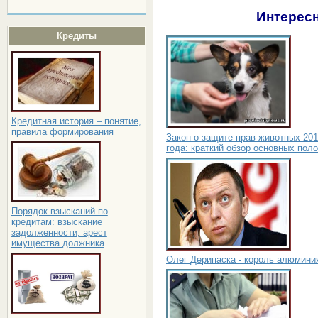
Интересн
Кредиты
Кредитная история – понятие,
правила формирования
Закон о защите прав животных 20
года: краткий обзор основных пол
Порядок взысканий по
кредитам: взыскание
задолженности, арест
имущества должника
Олег Дерипаска - король алюмини