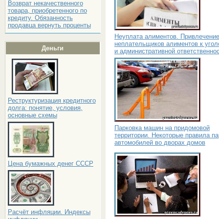
Возврат некачественного
товара, приобретенного по
кредиту. Обязанность
продавца вернуть проценты
Неуплата алиментов. Привлечени
неплательщиков алиментов к угол
Деньги
и административной ответственно
Реструктуризация кредитного
долга: понятие, условия,
основные схемы
Парковка машин на придомовой
территории. Некоторые правила па
автомобилей во дворах домов
Цена бумажных денег СССР
Расчёт инфляции. Индексы