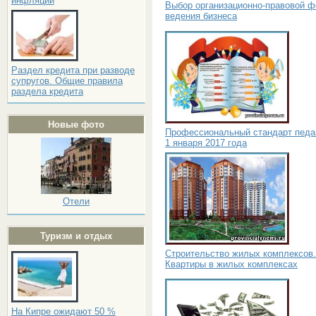
инфляции
Выбор организационно-правовой 
ведения бизнеса
Раздел кредита при разводе
супругов. Общие правила
раздела кредита
Новые фото
Профессиональный стандарт педаг
1 января 2017 года
Отели
Туризм и отдых
Строительство жилых комплексов.
Квартиры в жилых комплексах
На Кипре ожидают 50 %