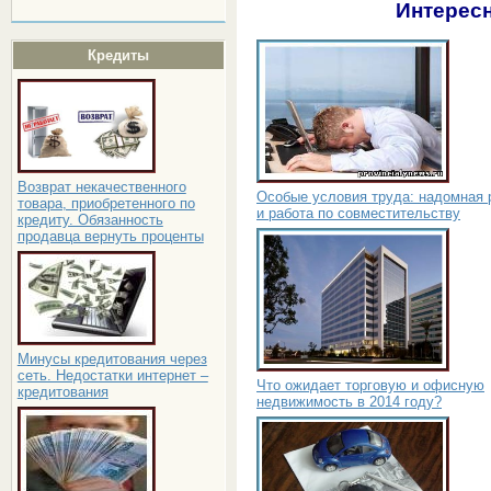
Интересн
Кредиты
Возврат некачественного
Особые условия труда: надомная 
товара, приобретенного по
и работа по совместительству
кредиту. Обязанность
продавца вернуть проценты
Минусы кредитования через
сеть. Недостатки интернет –
Что ожидает торговую и офисную
кредитования
недвижимость в 2014 году?