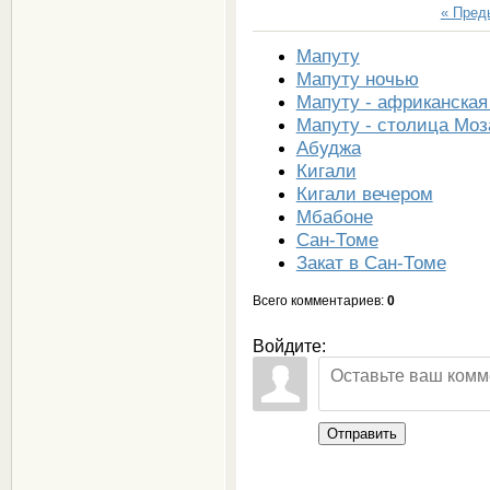
« Пре
Мапуту
Мапуту ночью
Мапуту - африканская
Мапуту - столица Мо
Абуджа
Кигали
Кигали вечером
Мбабоне
Сан-Томе
Закат в Сан-Томе
Всего комментариев
:
0
Войдите:
Отправить