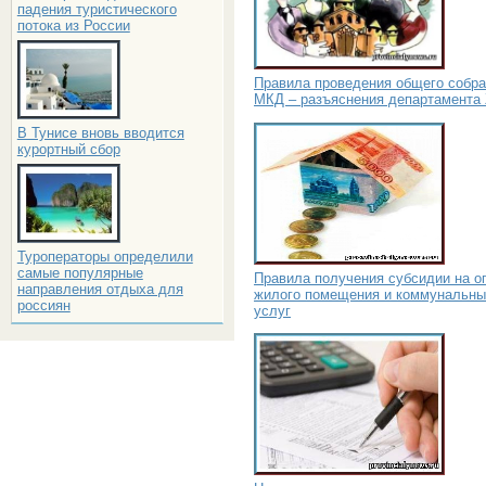
падения туристического
потока из России
Правила проведения общего собр
МКД – разъяснения департамента
В Тунисе вновь вводится
курортный сбор
Туроператоры определили
самые популярные
Правила получения субсидии на о
направления отдыха для
жилого помещения и коммунальны
россиян
услуг