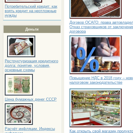
Потребительский кредит: как
взять кредит на неотложные
нужды
Договор ОСАГО: права автовладел
Отказ страховщиков от заключени
Деньги
договора
Реструктуризация кредитного
долга: понятие, условия,
основные схемы
Повышение НДС в 2018 году – нов
налоговом законодательстве
Цена бумажных денег СССР
Расчёт инфляции. Индексы
Как открыть свой магазин продукт