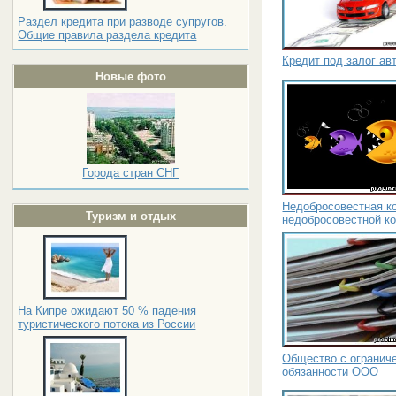
Раздел кредита при разводе супругов.
Общие правила раздела кредита
Кредит под залог ав
Новые фото
Города стран СНГ
Недобросовестная к
Туризм и отдых
недобросовестной к
На Кипре ожидают 50 % падения
туристического потока из России
Общество с ограниче
обязанности ООО