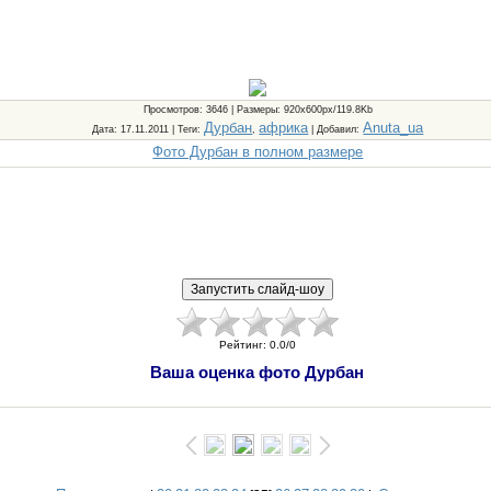
Просмотров
: 3646 |
Размеры
: 920x600px/119.8Kb
Дурбан
африка
Anuta_ua
Дата
: 17.11.2011 |
Теги
:
,
|
Добавил
:
Фото Дурбан в полном размере
Рейтинг
:
0.0
/
0
Ваша оценка фото Дурбан