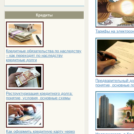
Кредиты
Тарифы на электроэн
Кредитные обязательства по наследству
– как переходят по наследству
кредитные долги
Предварительный до
понятие, основные 
Реструктуризация кредитного долга:
понятие, условия, основные схемы
Как оформить кредитную карту через