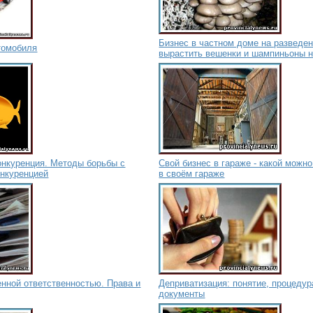
Бизнес в частном доме на разведен
томобиля
вырастить вешенки и шампиньоны н
онкуренция. Методы борьбы с
Свой бизнес в гараже - какой можно
онкуренцией
в своём гараже
нной ответственностью. Права и
Деприватизация: понятие, процеду
документы