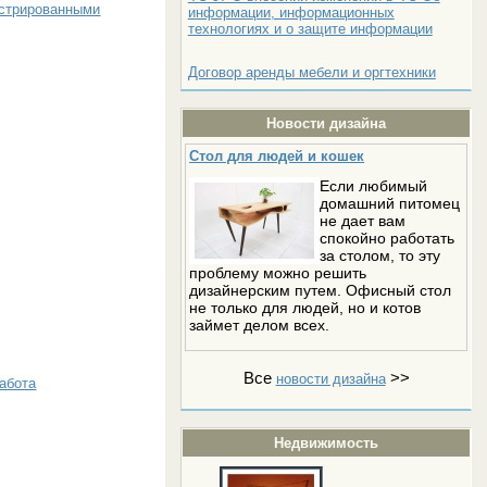
истрированными
информации, информационных
технологиях и о защите информации
Договор аренды мебели и оргтехники
Новости дизайна
Стол для людей и кошек
Если любимый
домашний питомец
не дает вам
спокойно работать
за столом, то эту
проблему можно решить
дизайнерским путем. Офисный стол
не только для людей, но и котов
займет делом всех.
Все
>>
новости дизайна
абота
Недвижимость