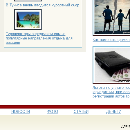
В Тунисе вновь вводится курортный сбор
Туроператоры определили самые
популярные направления отдыха для
Как поменять фамил
россиян
Льготы по уплате го
юрисдикции, при со
регистрации актов г
НОВОСТИ
ФОТО
СТАТЬИ
ДЕНЬГИ
Для 