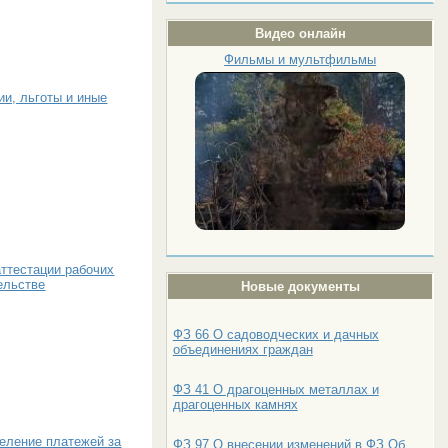
Видео онлайн
Фильмы и мультфильмы
ии, льготы и иные
аттестации рабочих
ельстве
Новые документы
ФЗ 66 О садоводческих и дачных
объединениях граждан
ФЗ 41 О драгоценных металлах и
драгоценных камнях
еление платежей за
ФЗ 97 О внесении изменений в ФЗ Об