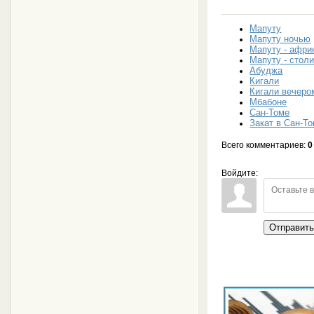
Мапуту
Мапуту ночью
Мапуту - афри
Мапуту - стол
Абуджа
Кигали
Кигали вечеро
Мбабоне
Сан-Томе
Закат в Сан-Т
Всего комментариев
:
0
Войдите:
Отправит