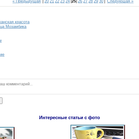
« Предыдущая
20
21
22
23
24
26
27
28
29
30
Следующая »
|
[
25
]
|
канская красота
ица Мозамбика
м
оме
ь
Интересные статьи с фото