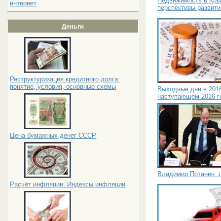
Недвижимость в Кры
интернет
перспективы развит
Деньги
Реструктуризация кредитного долга:
понятие, условия, основные схемы
Выходные дни в 2016
наступающем 2016 г
Цена бумажных денег СССР
Владимир Потанин: ц
Расчёт инфляции. Индексы инфляции