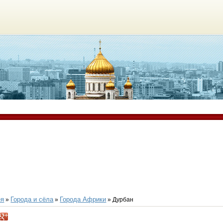
ея
Города и сёла
Города Африки
»
»
» Дурбан