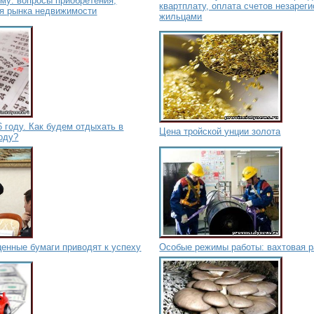
му: вопросы приобретения,
квартплату, оплата счетов незарег
ия рынка недвижимости
жильцами
 году. Как будем отдыхать в
Цена тройской унции золота
оду?
енные бумаги приводят к успеху
Особые режимы работы: вахтовая р