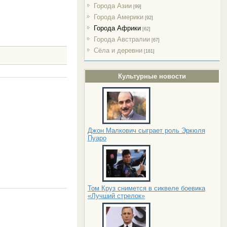
Города Азии
[99]
Города Америки
[92]
Города Африки
[62]
Города Австралии
[67]
Сёла и деревни
[181]
Культурные новости
Джон Малкович сыграет роль Эркюля
Пуаро
Том Круз снимется в сиквеле боевика
«Лучший стрелок»