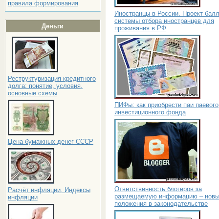
правила формирования
Иностранцы в России. Проект бал
системы отбора иностранцев для
Деньги
проживания в РФ
Реструктуризация кредитного
долга: понятие, условия,
основные схемы
ПИФы: как приобрести паи паевого
инвестиционного фонда
Цена бумажных денег СССР
Ответственность блогеров за
Расчёт инфляции. Индексы
размещаемую информацию – нов
инфляции
положения в законодательстве