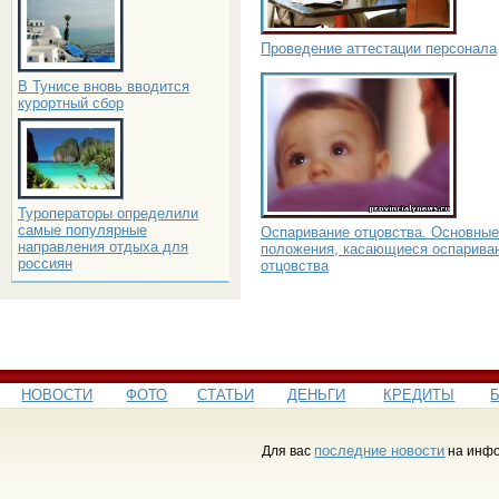
Проведение аттестации персонала
В Тунисе вновь вводится
курортный сбор
Туроператоры определили
самые популярные
Оспаривание отцовства. Основные
направления отдыха для
положения, касающиеся оспарива
россиян
отцовства
НОВОСТИ
ФОТО
СТАТЬИ
ДЕНЬГИ
КРЕДИТЫ
последние новости
Для вас
на инфо