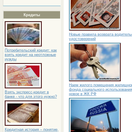
Кредиты
Новые правила возврата водитель
удостоверений
Потребительский кредит: как
взять кредит на неотложные
нужды
Наем жилого помещения жилищно
фонда социального использования
Взять экспресс-кредит в
новое в ЖК РФ
банке - что для этого нужно?
Кредитная история – понятие,