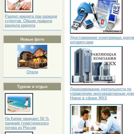
Раздел кредита при разводе
супругов. Общие правила
раздела кредита
Удостоверение электронных докум
Новые фото
нотариусами
Отели
Туризм и отдых
Лицензирование деятельности по
управлению многоквартирным дом
Новое в сфере ЖКХ
На Кипре ожидают 50 %
падения туристического
потока из России