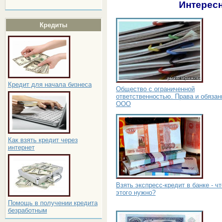
Интересн
Кредиты
Кредит для начала бизнеса
Общество с ограниченной
ответственностью. Права и обязан
ООО
Как взять кредит через
интернет
Взять экспресс-кредит в банке - ч
этого нужно?
Помощь в получении кредита
безработным