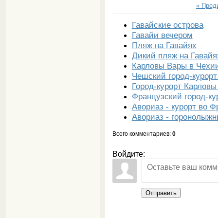
« Пре
Гавайские острова
Гавайи вечером
Пляж на Гавайях
Дикий пляж на Гавайя
Карловы Вары в Чехи
Чешский город-курор
Город-курорт Карловы
Французский город-ку
Авориаз - курорт во 
Авориаз - горонолыжн
Всего комментариев
:
0
Войдите:
Отправить