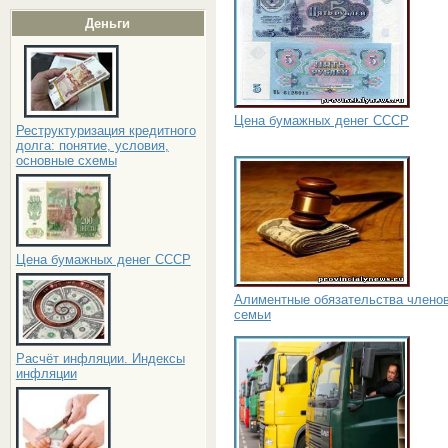
Деньги
Цена бумажных денег СССР
Реструктуризация кредитного
долга: понятие, условия,
основные схемы
Цена бумажных денег СССР
Алиментные обязательства члено
семьи
Расчёт инфляции. Индексы
инфляции