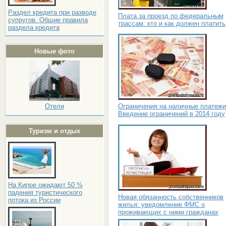
Раздел кредита при разводе
Плата за проезд по федеральным
супругов. Общие правила
трассам: кто и как должен платить
раздела кредита
Новые фото
Ограничения на наличные платежи
Отели
Введение ограничений в 2014 году
Туризм и отдых
На Кипре ожидают 50 %
падения туристического
Новая обязанность собственников
потока из России
жилья: уведомление ФМС о
проживающих с ними гражданах