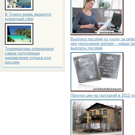
В Тунисе вновь вводится
курортный сбор
Выплата пособий по уходу за реб
при увольнении матери – новые п
выплаты пособий
Туроператоры определили
самые популярные
направления отдыха для
россиян
Прогноз цен на палладий в 2012 г