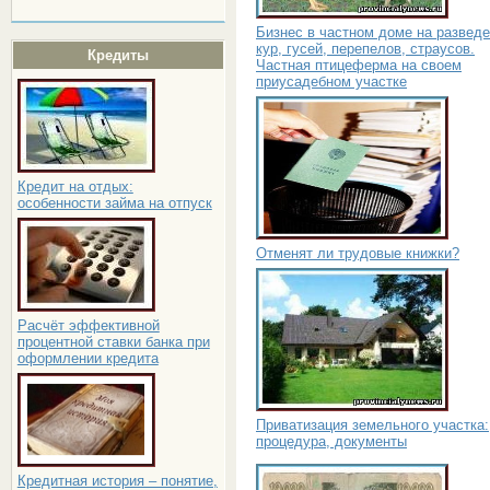
Бизнес в частном доме на развед
кур, гусей, перепелов, страусов.
Кредиты
Частная птицеферма на своем
приусадебном участке
Кредит на отдых:
особенности займа на отпуск
Отменят ли трудовые книжки?
Расчёт эффективной
процентной ставки банка при
оформлении кредита
Приватизация земельного участка:
процедура, документы
Кредитная история – понятие,