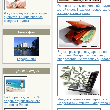
Основные меры социальной подде
детей-сирот. Правила предоставл
жилья детям-сиротам
Раздел кредита при разводе
супругов. Общие правила
раздела кредита
Новые фото
Виды и размеры государственной
пошлины. Возврат госпошлины,
предоставление отсрочек в уплате
Города Азии
Туризм и отдых
На Кипре ожидают 50 %
Минусы кредитования через сеть.
падения туристического
Недостатки интернет – кредитован
потока из России