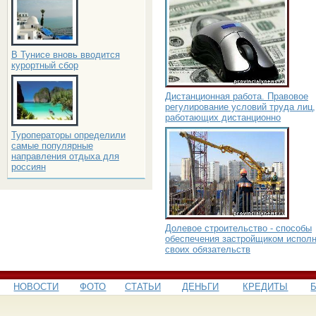
В Тунисе вновь вводится
курортный сбор
Дистанционная работа. Правовое
регулирование условий труда лиц,
работающих дистанционно
Туроператоры определили
самые популярные
направления отдыха для
россиян
Долевое строительство - способы
обеспечения застройщиком испол
своих обязательств
НОВОСТИ
ФОТО
СТАТЬИ
ДЕНЬГИ
КРЕДИТЫ